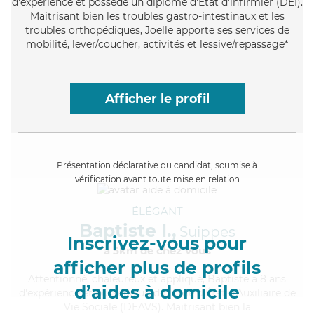
d'expérience et possède un diplôme d'Etat d'infirmier (DEI).
Maitrisant bien les troubles gastro-intestinaux et les
troubles orthopédiques, Joelle apporte ses services de
mobilité, lever/coucher, activités et lessive/repassage*
Afficher le profil
Présentation déclarative du candidat, soumise à
vérification avant toute mise en relation
ÉLÉGANT
Baptiste I.,
Suippes
Inscrivez-vous pour
à 5km de chez Vous
afficher plus de profils
Attentionné
, chaleureux et appliqué, Baptiste a 8 ans
d’aides à domicile
d'expérience et possède un diplôme d'État d'Auxiliaire de
Vie Sociale (DEAVS). Maitrisant bien la