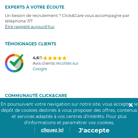
EXPERTS À VOTRE ÉCOUTE
Un besoin de recrutement ? Click&Care vous accompagne par
téléphone 7/7
.
Être rappelé aujourd'hui
T
É
MOIGNAGES CLIENTS
4,6
/5
Avis clients
récoltés sur
Google
COMMUNAUTÉ CLICK&CARE
En poursuivant votre navigation sur notre site, vous acceptez le
✕
dépôt de cookies destinés à vous proposer des offres, contenus
et services adaptés à vos centres d’intérêts.
Pour plus
d’informations et paramétrer vos cookies,
J'accepte
cliquez ici
.