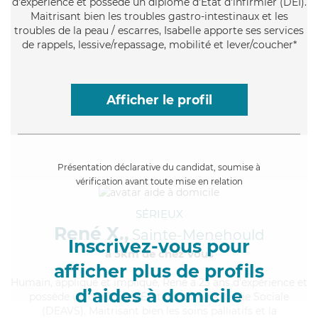
d'expérience et possède un diplôme d'Etat d'infirmier (DEI).
Maitrisant bien les troubles gastro-intestinaux et les
troubles de la peau / escarres, Isabelle apporte ses services
de rappels, lessive/repassage, mobilité et lever/coucher*
Afficher le profil
Présentation déclarative du candidat, soumise à
vérification avant toute mise en relation
SÉRIEUX
René X.,
Sainte-Menehould
Inscrivez-vous pour
à 5km de chez Vous
afficher plus de profils
Humain
, appliqué et impliqué, René a 23 ans d'expérience et
d’aides à domicile
possède un diplôme d'État d'Auxiliaire de Vie Sociale
(DEAVS). Maitrisant bien les soins palliatifs et la