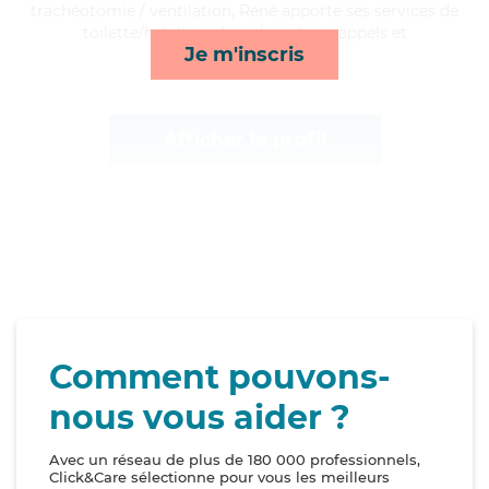
trachéotomie / ventilation, René apporte ses services de
toilette/habillage, lever/coucher, rappels et
Je m'inscris
surveillance de nuit*
Afficher le profil
Comment pouvons-
nous vous aider ?
Avec un réseau de plus de 180 000 professionnels,
Click&Care sélectionne pour vous les meilleurs