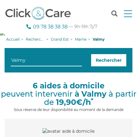
T
o
g
09 78 38 38 38
— 9h-19h 7j/7
g
l
Accueil
Recherche aide à domicile
Grand Est
Marne
Valmy
e
n
a
Rechercher
v
i
g
a
6 aides à domicile
t
peuvent intervenir
à Valmy
à partir
i
o
*
de
19,90€/h
n
Sous réserve de leur disponibilité au moment de la demande