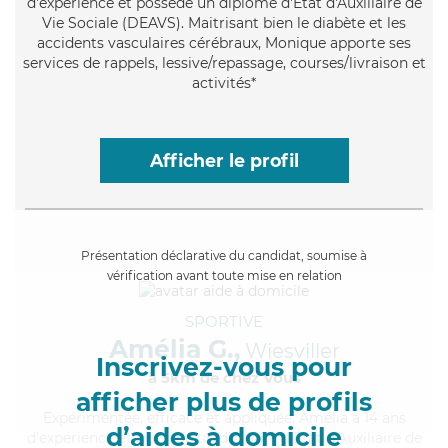
d'expérience et possède un diplôme d'État d'Auxiliaire de
Vie Sociale (DEAVS). Maitrisant bien le diabète et les
accidents vasculaires cérébraux, Monique apporte ses
services de rappels, lessive/repassage, courses/livraison et
activités*
Afficher le profil
Présentation déclarative du candidat, soumise à
vérification avant toute mise en relation
SPORTIVE
Amélia G.,
Wiesviller
Inscrivez-vous pour
à 5km de chez Vous
afficher plus de profils
Expérimentée
, efficace et appliquée, Amélia a 14 ans
d’aides à domicile
d'expérience et possède un diplôme d'État d'Auxiliaire de