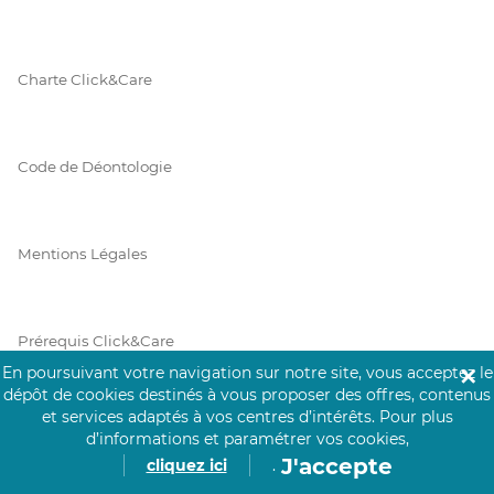
Charte Click&Care
Code de Déontologie
Mentions Légales
Prérequis Click&Care
En poursuivant votre navigation sur notre site, vous acceptez le
✕
dépôt de cookies destinés à vous proposer des offres, contenus
et services adaptés à vos centres d’intérêts.
Pour plus
Protection des Données
d’informations et paramétrer vos cookies,
J'accepte
cliquez ici
.