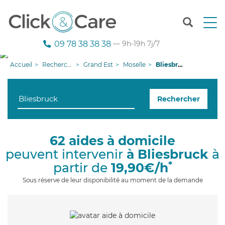
T
o
g
09 78 38 38 38
— 9h-19h 7j/7
g
l
Accueil
Recherche aide à domicile
Grand Est
Moselle
Bliesbruck
e
n
a
Rechercher
v
i
g
a
62 aides à domicile
t
peuvent intervenir
à Bliesbruck
à
i
o
*
partir de
19,90€/h
n
Sous réserve de leur disponibilité au moment de la demande