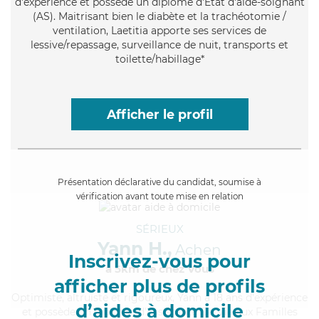
d'expérience et possède un diplôme d'Etat d'aide-soignant
(AS). Maitrisant bien le diabète et la trachéotomie /
ventilation, Laetitia apporte ses services de
lessive/repassage, surveillance de nuit, transports et
toilette/habillage*
Afficher le profil
Présentation déclarative du candidat, soumise à
vérification avant toute mise en relation
SÉRIEUX
Yann H.,
Achen
Inscrivez-vous pour
à 5km de chez Vous
afficher plus de profils
Optimiste
, altruiste et rigoureux, Yann a 18 ans d'expérience
d’aides à domicile
et possède un diplôme d'Assistante De Vie aux Familles