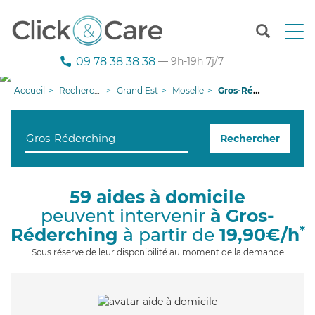
T
o
g
09 78 38 38 38
— 9h-19h 7j/7
g
l
Accueil
Recherche aide à domicile
Grand Est
Moselle
Gros-Réderching
e
n
a
Rechercher
v
i
g
a
59 aides à domicile
t
peuvent intervenir
à Gros-
i
o
*
Réderching
à partir de
19,90€/h
n
Sous réserve de leur disponibilité au moment de la demande