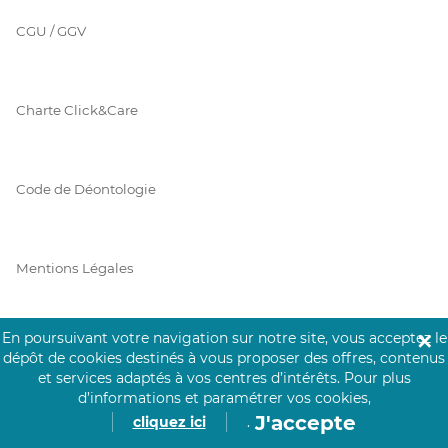
CGU / GGV
Charte Click&Care
Code de Déontologie
Mentions Légales
En poursuivant votre navigation sur notre site, vous acceptez le
✕
Prérequis Click&Care
dépôt de cookies destinés à vous proposer des offres, contenus
et services adaptés à vos centres d’intérêts.
Pour plus
d’informations et paramétrer vos cookies,
J'accepte
cliquez ici
.
Protection des Données