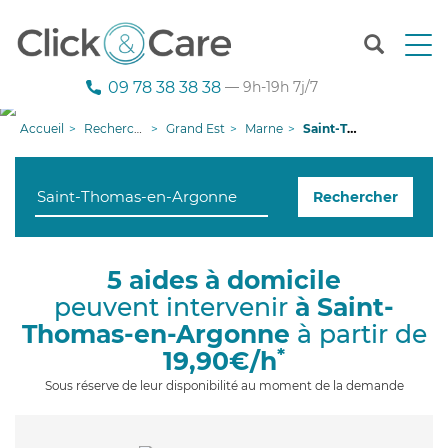
T
o
g
09 78 38 38 38
— 9h-19h 7j/7
g
l
Accueil
Recherche aide à domicile
Grand Est
Marne
Saint-Thomas-en-Argonne
e
n
a
Rechercher
v
i
g
a
5 aides à domicile
t
peuvent intervenir
à Saint-
i
o
Thomas-en-Argonne
à partir de
n
*
19,90€/h
Sous réserve de leur disponibilité au moment de la demande