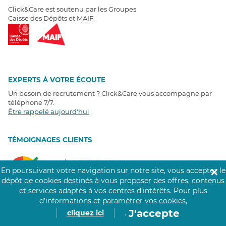
Click&Care est soutenu par les Groupes
Caisse des Dépôts et MAIF.
EXPERTS À VOTRE ÉCOUTE
Un besoin de recrutement ? Click&Care vous accompagne par
téléphone 7/7
.
Être rappelé aujourd'hui
T
É
MOIGNAGES CLIENTS
4,6
/5
En poursuivant votre navigation sur notre site, vous acceptez le
✕
Avis clients
récoltés sur
dépôt de cookies destinés à vous proposer des offres, contenus
Google
et services adaptés à vos centres d’intérêts.
Pour plus
d’informations et paramétrer vos cookies,
J'accepte
cliquez ici
.
COMMUNAUTÉ CLICK&CARE