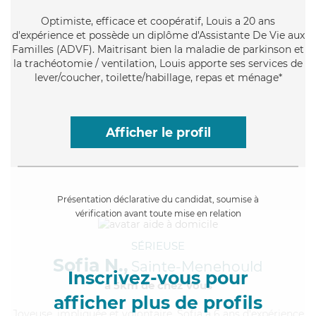
Optimiste
, efficace et coopératif, Louis a 20 ans
d'expérience et possède un diplôme d'Assistante De Vie aux
Familles (ADVF). Maitrisant bien la maladie de parkinson et
la trachéotomie / ventilation, Louis apporte ses services de
lever/coucher, toilette/habillage, repas et ménage*
Afficher le profil
Présentation déclarative du candidat, soumise à
vérification avant toute mise en relation
SÉRIEUSE
Sofia N.,
Sainte-Menehould
Inscrivez-vous pour
à 5km de chez Vous
afficher plus de profils
Joyeuse
, impliquée et volontaire, Sofia a 6 ans d'expérience