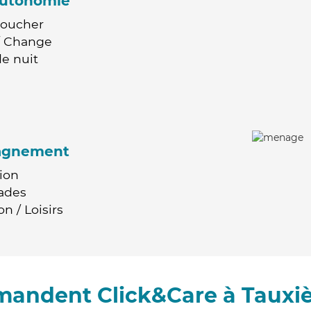
'autonomie
Coucher
 / Change
e nuit
agnement
ion
ades
n / Loisirs
mandent Click&Care à Tauxi