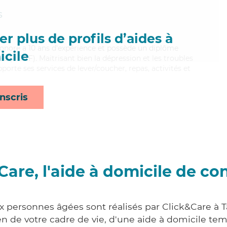
s
r plus de profils d’aides à
 Léonore a 10 ans d'expérience et possède un diplôme
cile
es (ADVF). Maitrisant bien la dépression et les troubles
porte ses services de lever/coucher, repas, activités et
nscris
Care, l'aide à domicile de co
ux personnes âgées sont réalisés par Click&Care à T
 de votre cadre de vie, d'une aide à domicile tem