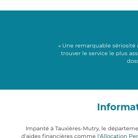
« Une remarquable sériosité 
trouver le service le plus a
doss
Informat
Impanté à Tauxières-Mutry, le départem
d'aides financières comme
l'Allocation P