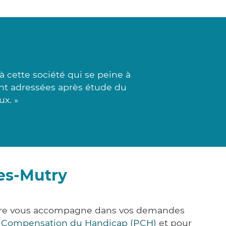
 cette société qui se peine à
sont adressées après étude du
ux. »
res-Mutry
&Care vous accompagne dans vos demandes
e Compensation du Handicap (PCH)
et pour