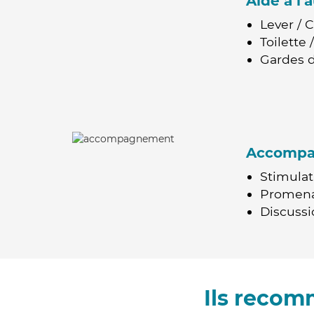
Aide à l
Lever / 
Toilette
Gardes d
Accomp
Stimulat
Promen
Discussio
Ils recom