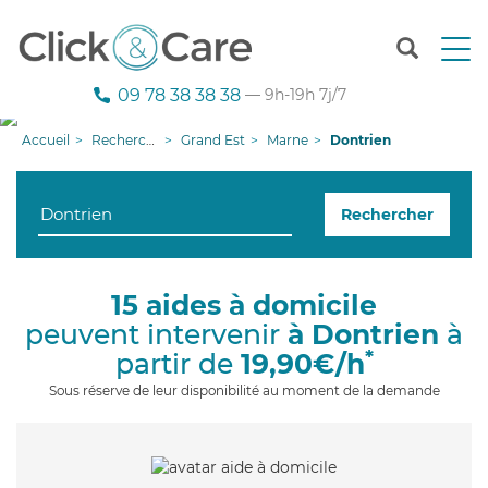
T
o
g
09 78 38 38 38
— 9h-19h 7j/7
g
l
Accueil
Recherche aide à domicile
Grand Est
Marne
Dontrien
e
n
a
Rechercher
v
i
g
a
15 aides à domicile
t
peuvent intervenir
à Dontrien
à
i
o
*
partir de
19,90€/h
n
Sous réserve de leur disponibilité au moment de la demande