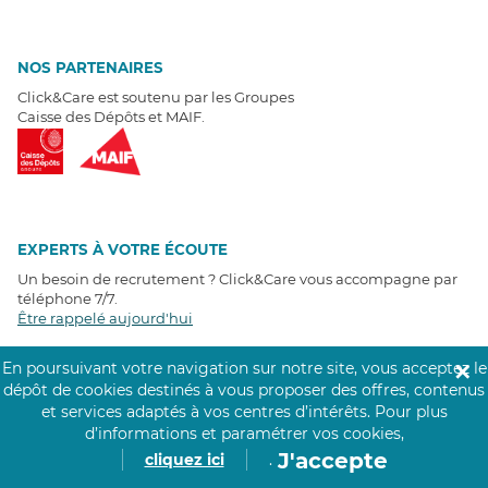
NOS PARTENAIRES
Click&Care est soutenu par les Groupes
Caisse des Dépôts et MAIF.
EXPERTS À VOTRE ÉCOUTE
Un besoin de recrutement ? Click&Care vous accompagne par
téléphone 7/7
.
Être rappelé aujourd'hui
En poursuivant votre navigation sur notre site, vous acceptez le
✕
T
É
MOIGNAGES CLIENTS
dépôt de cookies destinés à vous proposer des offres, contenus
et services adaptés à vos centres d’intérêts.
Pour plus
4,6
/5
d’informations et paramétrer vos cookies,
Avis clients
récoltés sur
J'accepte
cliquez ici
.
Google