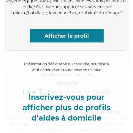
Psychologique (AMP). Maitrisant bien les soins palliatifs et
le diabète, Jacques apporte ses services de
toilette/habillage, lever/coucher, mobilité et ménage*
Afficher le profil
Présentation déclarative du candidat, soumise à
vérification avant toute mise en relation
SÉRIEUSE
Lea T.,
Mourmelon-le-Grand
Inscrivez-vous pour
à 5km de chez Vous
afficher plus de profils
Attentionnée
, infatiguable et soigneuse, Lea a 5 ans
d’aides à domicile
d'expérience et possède un diplôme d'Etat d'infirmier (DEI).
Maitrisant bien les troubles rénaux ou urologiques et la
démence, Lea apporte ses services de lever/coucher,