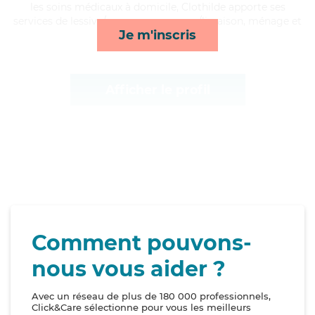
les soins médicaux à domicile, Clothilde apporte ses
services de lessive/repassage, courses/livraison, ménage et
Je m'inscris
surveillance de nuit*
Afficher le profil
Comment pouvons-
nous vous aider ?
Avec un réseau de plus de 180 000 professionnels,
Click&Care sélectionne pour vous les meilleurs