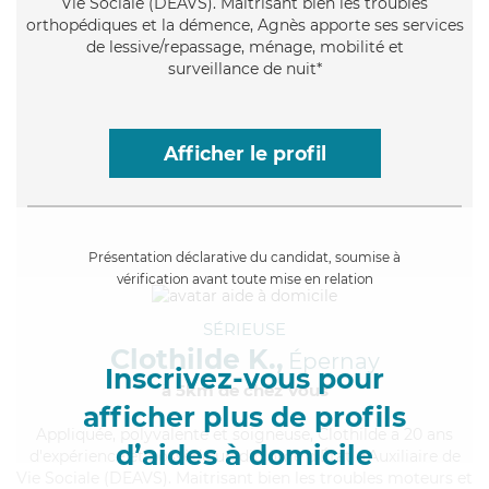
Vie Sociale (DEAVS). Maitrisant bien les troubles
orthopédiques et la démence, Agnès apporte ses services
de lessive/repassage, ménage, mobilité et
surveillance de nuit*
Afficher le profil
Présentation déclarative du candidat, soumise à
vérification avant toute mise en relation
SÉRIEUSE
Clothilde K.,
Épernay
Inscrivez-vous pour
à 5km de chez Vous
afficher plus de profils
Appliquée
, polyvalente et soigneuse, Clothilde a 20 ans
d’aides à domicile
d'expérience et possède un diplôme d'État d'Auxiliaire de
Vie Sociale (DEAVS). Maitrisant bien les troubles moteurs et