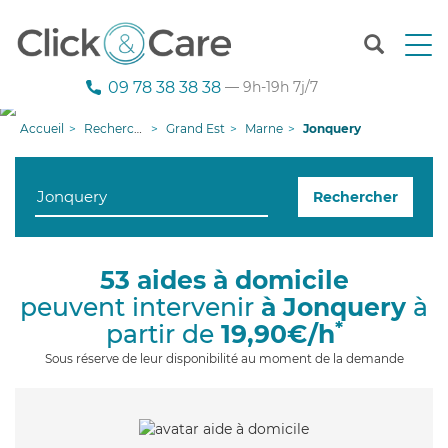
T
o
g
09 78 38 38 38
— 9h-19h 7j/7
g
l
Accueil
Recherche aide à domicile
Grand Est
Marne
Jonquery
e
n
a
Rechercher
v
i
g
a
53 aides à domicile
t
peuvent intervenir
à Jonquery
à
i
o
*
partir de
19,90€/h
n
Sous réserve de leur disponibilité au moment de la demande