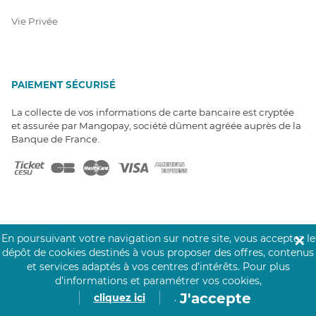
Vie Privée
PAIEMENT SÉCURISÉ
La collecte de vos informations de carte bancaire est cryptée
et assurée par Mangopay, société dûment agréée auprès de la
Banque de France.
En poursuivant votre navigation sur notre site, vous acceptez le
✕
NOS PARTENAIRES
dépôt de cookies destinés à vous proposer des offres, contenus
Click&Care est soutenu par les Groupes
et services adaptés à vos centres d’intérêts.
Pour plus
Caisse des Dépôts et MAIF.
d’informations et paramétrer vos cookies,
J'accepte
cliquez ici
.