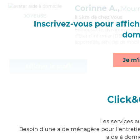
Corinne A.,
Mourm
JOYEUSE
à 5km de chez Vous
Inscrivez-vous pour affiche
Enthousiaste
, dynamique et o
domi
d'Etat d'infirmier (DEI). Maitr
apporte ses services de mobili
Je m'i
Afficher le profil
Click&
Les services a
Besoin d'une aide ménagère pour l'entretien
aide à domi