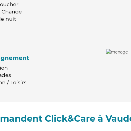
Coucher
 / Change
e nuit
agnement
ion
ades
n / Loisirs
mmandent Click&Care à Vaud