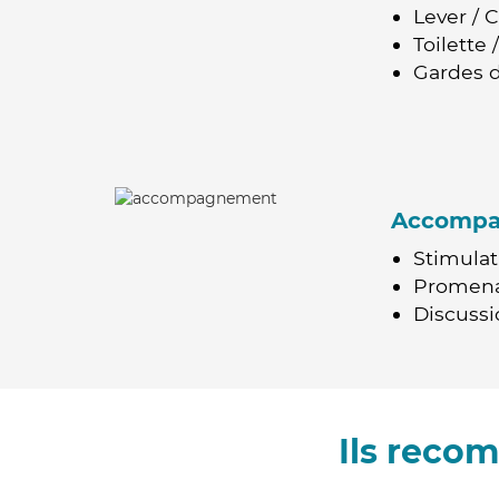
Lever / 
Toilette
Gardes d
Accomp
Stimulat
Promen
Discussio
Ils reco