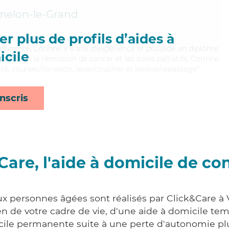
elon-le-Grand
r plus de profils d’aides à
ptimiste, Corinne a 6 ans d'expérience et possède un diplôme
cile
isant bien la rémission de cancer et les soins palliatifs, Corinne
té, courses/livraison, lever/coucher et lessive/repassage*
nscris
Care, l'aide à domicile de co
ux personnes âgées sont réalisés par Click&Care à
 de votre cadre de vie, d'une aide à domicile tem
cile permanente suite à une perte d'autonomie pl