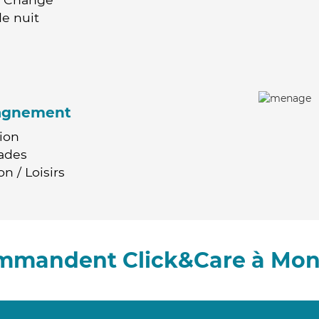
e nuit
agnement
ion
ades
n / Loisirs
ommandent Click&Care à Mo