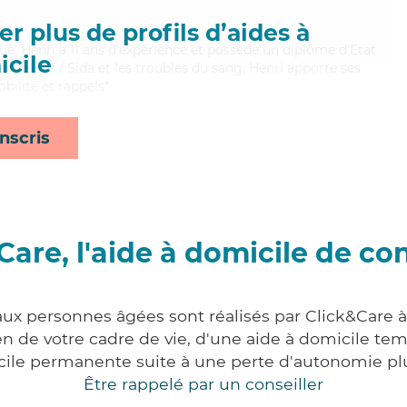
r plus de profils d’aides à
ué, Henri a 11 ans d'expérience et possède un diplôme d'Etat
cile
ien le HIV / Sida et les troubles du sang, Henri apporte ses
obilité et rappels*
nscris
Care, l'aide à domicile de co
 aux personnes âgées sont réalisés par Click&Care 
 de votre cadre de vie, d'une aide à domicile tem
cile permanente suite à une perte d'autonomie pl
Être rappelé par un conseiller