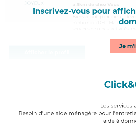
JOYEUX
à 5km de chez Vous
Inscrivez-vous pour affiche
Bienveillant
, ponctuel et dévo
domi
d'infirmier (DEI). Maitrisant b
services de repas, activités, m
Je m'i
Afficher le profil
Click&
Les services
Besoin d'une aide ménagère pour l'entretien
aide à domi