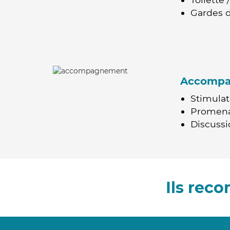
Gardes d
Accomp
Stimulat
Promen
Discussio
Ils rec