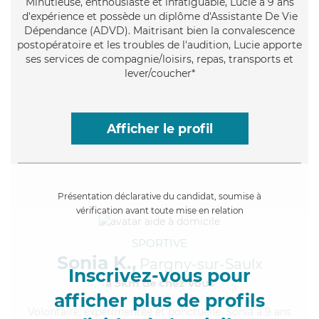
Minutieuse
, enthousiaste et infatiguable, Lucie a 9 ans
d'expérience et possède un diplôme d'Assistante De Vie
Dépendance (ADVD). Maitrisant bien la convalescence
postopératoire et les troubles de l'audition, Lucie apporte
ses services de compagnie/loisirs, repas, transports et
lever/coucher*
Afficher le profil
Présentation déclarative du candidat, soumise à
vérification avant toute mise en relation
SPORTIVE
Sonia K.,
Pargny-sur-Saulx
Inscrivez-vous pour
à 5km de chez Vous
afficher plus de profils
Volontaire
, expérimentée et ponctuelle, Sonia a 9 ans