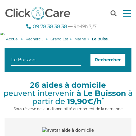
T
o
g
09 78 38 38 38
— 9h-19h 7j/7
g
l
Accueil
Recherche aide à domicile
Grand Est
Marne
Le Buisson
e
n
a
Rechercher
v
i
g
a
26 aides à domicile
t
peuvent intervenir
à Le Buisson
à
i
o
*
partir de
19,90€/h
n
Sous réserve de leur disponibilité au moment de la demande