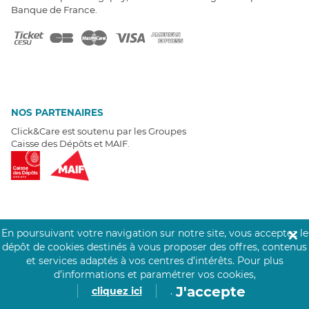
Banque de France.
NOS PARTENAIRES
Click&Care est soutenu par les Groupes
Caisse des Dépôts et MAIF.
EXPERTS À VOTRE ÉCOUTE
En poursuivant votre navigation sur notre site, vous acceptez le
✕
Un besoin de recrutement ? Click&Care vous accompagne par
dépôt de cookies destinés à vous proposer des offres, contenus
téléphone 7/7
.
et services adaptés à vos centres d’intérêts.
Pour plus
Être rappelé aujourd'hui
d’informations et paramétrer vos cookies,
J'accepte
cliquez ici
.