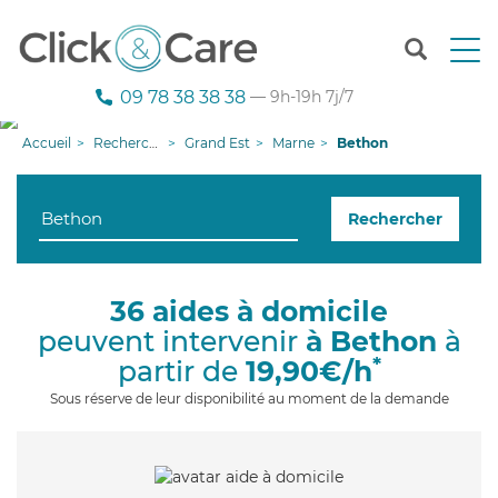
T
o
g
09 78 38 38 38
— 9h-19h 7j/7
g
l
Accueil
Recherche aide à domicile
Grand Est
Marne
Bethon
e
n
a
Rechercher
v
i
g
a
36 aides à domicile
t
peuvent intervenir
à Bethon
à
i
o
*
partir de
19,90€/h
n
Sous réserve de leur disponibilité au moment de la demande