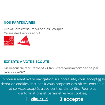
NOS PARTENAIRES
Click&Care est soutenu par les Groupes
Caisse des Dépôts et MAIF.
EXPERTS À VOTRE ÉCOUTE
Un besoin de recrutement ? Click&Care vous accompagne par
téléphone 7/7
.
Être rappelé aujourd'hui
En poursuivant votre navigation sur notre site, vous acceptez le
✕
dépôt de cookies destinés à vous proposer des offres, contenus
et services adaptés à vos centres d’intérêts.
Pour plus
T
É
MOIGNAGES CLIENTS
d’informations et paramétrer vos cookies,
J'accepte
cliquez ici
.
4,6
/5
Avis clients
récoltés sur