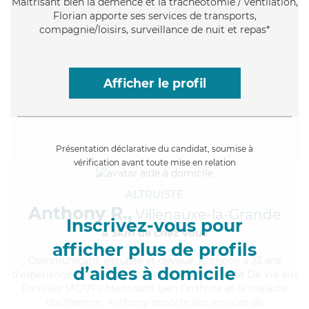
Maitrisant bien la démence et la trachéotomie / ventilation,
Florian apporte ses services de transports,
compagnie/loisirs, surveillance de nuit et repas*
Afficher le profil
Présentation déclarative du candidat, soumise à
vérification avant toute mise en relation
ALTRUISTE
Anthony R.,
Villenauxe-la-Grande
Inscrivez-vous pour
à 5km de chez Vous
afficher plus de profils
Communicatif
, altruiste et dévoué, Anthony a 23 ans
d’aides à domicile
d'expérience et possède un diplôme d'Assistante De Vie aux
Familles (ADVF). Maitrisant bien l'arthrite et la maladie
d'alzheimer, Anthony apporte ses services de