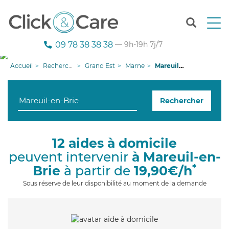
T
o
g
09 78 38 38 38
— 9h-19h 7j/7
g
l
Accueil
Recherche aide à domicile
Grand Est
Marne
Mareuil-en-Brie
e
n
a
Rechercher
v
i
g
a
12 aides à domicile
t
peuvent intervenir
à Mareuil-en-
i
o
*
Brie
à partir de
19,90€/h
n
Sous réserve de leur disponibilité au moment de la demande