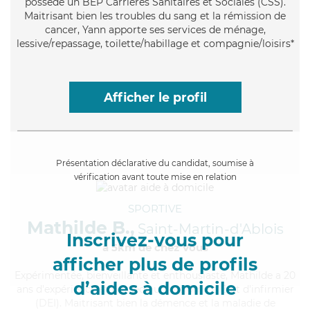
possède un BEP Carrières Sanitaires et Sociales (CSS).
Maitrisant bien les troubles du sang et la rémission de
cancer, Yann apporte ses services de ménage,
lessive/repassage, toilette/habillage et compagnie/loisirs*
Afficher le profil
Présentation déclarative du candidat, soumise à
vérification avant toute mise en relation
SPORTIVE
Mathilde B.,
Saint-Martin-d'Ablois
Inscrivez-vous pour
à 5km de chez Vous
afficher plus de profils
Expérimentée
, bienveillante et enthousiaste, Mathilde a 20
d’aides à domicile
ans d'expérience et possède un diplôme d'Etat d'infirmier
(DEI). Maitrisant bien la démence et la maladie de