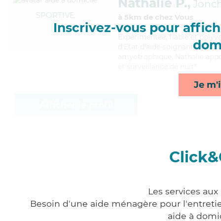
Nathalie P.,
Jonch
SPORTIVE
à 5km de chez Vous
Inscrivez-vous pour affiche
Expérimentée
, fiable et poly
domi
d'Etat d'aide-soignant (AS). Ma
amyotrophique, Nathalie appor
et surveillance de nuit*
Je m'i
Afficher le profil
Click&
Les services aux
Besoin d'une aide ménagère pour l'entretien
aide à domi