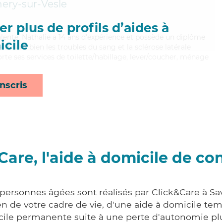
ery-sur-Vesle
r plus de profils d’aides à
valente, Nathalie a 14 ans d'expérience et possède un diplôme
cile
itrisant bien les troubles du sang et la sclérose latérale
te ses services de toilette/habillage, lever/coucher, ménage
nscris
Care, l'aide à domicile de co
 personnes âgées sont réalisés par Click&Care à Sa
 de votre cadre de vie, d'une aide à domicile tem
cile permanente suite à une perte d'autonomie pl