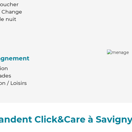
Coucher
 / Change
e nuit
agnement
ion
ades
n / Loisirs
andent Click&Care à Savigny