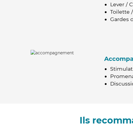
Lever / 
Toilette
Gardes d
Accomp
Stimulat
Promen
Discussio
Ils recomm