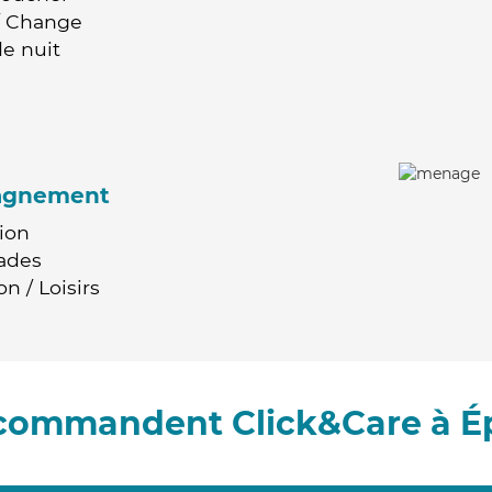
 / Change
e nuit
agnement
ion
ades
n / Loisirs
ecommandent Click&Care à 