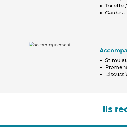
Toilette
Gardes d
Accomp
Stimulat
Promen
Discussio
Ils r