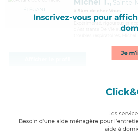
Michel T.,
Sainte-
ÉLÉGANT
à 5km de chez Vous
Inscrivez-vous pour affiche
Expérimenté
, rigoureux et ap
domi
d'Assistante De Vie aux Famill
troubles respiratoires, Michel
Je m'i
Afficher le profil
Click&
Les servic
Besoin d'une aide ménagère pour l'entretien
aide à domi