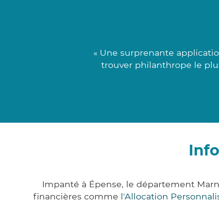
« Une surprenante application
trouver philanthrope le pl
Inf
Impanté à Épense, le département Marne
financières comme
l'Allocation Personna