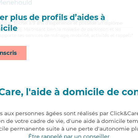
Menehould
r plus de profils d’aides à
pliqué, Michel a 9 ans d'expérience et possède un diplôme
cile
es (ADVF). Maitrisant bien la maladie de parkinson et les
 apporte ses services de ménage, mobilité, activités et rappels*
nscris
Care, l'aide à domicile de co
es aux personnes âgées sont réalisés par Click&Car
 de votre cadre de vie, d'une aide à domicile tem
cile permanente suite à une perte d'autonomie pl
Être rappelé par un conseiller