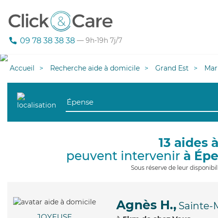
09 78 38 38 38
— 9h-19h 7j/7
Accueil
Recherche aide à domicile
Grand Est
Mar
13 aides 
peuvent intervenir
à Ép
Sous réserve de leur disponib
Agnès H.,
Sainte
JOYEUSE