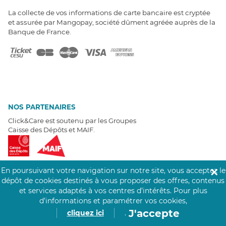
La collecte de vos informations de carte bancaire est cryptée
et assurée par Mangopay, société dûment agréée auprès de la
Banque de France.
NOS PARTENAIRES
Click&Care est soutenu par les Groupes
Caisse des Dépôts et MAIF.
En poursuivant votre navigation sur notre site, vous acceptez le
✕
dépôt de cookies destinés à vous proposer des offres, contenus
et services adaptés à vos centres d’intérêts.
Pour plus
EXPERTS À VOTRE ÉCOUTE
d’informations et paramétrer vos cookies,
Un besoin de recrutement ? Click&Care vous accompagne par
J'accepte
cliquez ici
.
téléphone 7/7
.
Être rappelé aujourd'hui