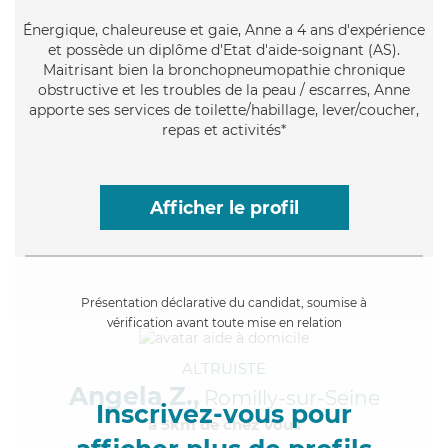
Énergique
, chaleureuse et gaie, Anne a 4 ans d'expérience
et possède un diplôme d'Etat d'aide-soignant (AS).
Maitrisant bien la bronchopneumopathie chronique
obstructive et les troubles de la peau / escarres, Anne
apporte ses services de toilette/habillage, lever/coucher,
repas et activités*
Afficher le profil
Présentation déclarative du candidat, soumise à
vérification avant toute mise en relation
ALTRUISTE
Angela Z.,
Romilly-sur-Seine
Inscrivez-vous pour
à 5km de chez Vous