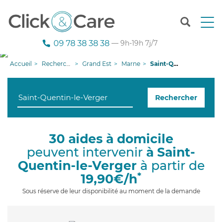
T
o
g
09 78 38 38 38
— 9h-19h 7j/7
g
l
Accueil
Recherche aide à domicile
Grand Est
Marne
Saint-Quentin-le-Verger
e
n
a
Rechercher
v
i
g
a
30 aides à domicile
t
peuvent intervenir
à Saint-
i
o
Quentin-le-Verger
à partir de
n
*
19,90€/h
Sous réserve de leur disponibilité au moment de la demande