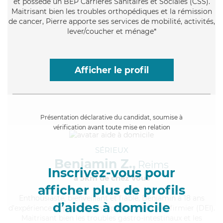
et possède un BEP Carrières Sanitaires et Sociales (CSS).
Maitrisant bien les troubles orthopédiques et la rémission
de cancer, Pierre apporte ses services de mobilité, activités,
lever/coucher et ménage*
Afficher le profil
Présentation déclarative du candidat, soumise à
vérification avant toute mise en relation
SÉRIEUX
Benjamin Z.,
Reims
Inscrivez-vous pour
à 5km de chez Vous
afficher plus de profils
Enthousiaste
, bienveillant et fiable, Benjamin a 18 ans
d’aides à domicile
d'expérience et possède un diplôme d'Etat d'infirmier (DEI).
Maitrisant bien les troubles gastro-intestinaux et les