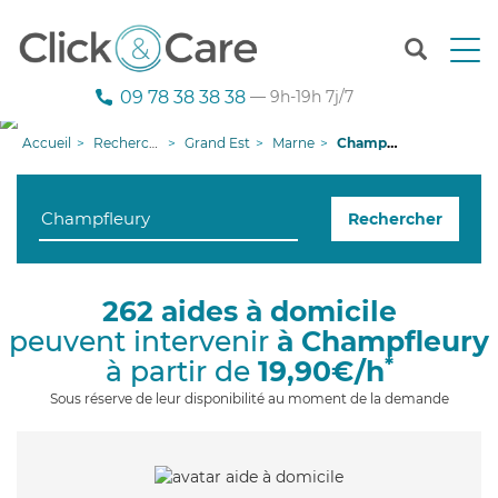
T
o
g
09 78 38 38 38
— 9h-19h 7j/7
g
l
Accueil
Recherche aide à domicile
Grand Est
Marne
Champfleury
e
n
a
Rechercher
v
i
g
a
262 aides à domicile
t
peuvent intervenir
à Champfleury
i
o
*
à partir de
19,90€/h
n
Sous réserve de leur disponibilité au moment de la demande