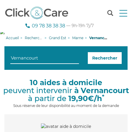
T
o
g
09 78 38 38 38
— 9h-19h 7j/7
g
l
Accueil
Recherche aide à domicile
Grand Est
Marne
Vernancourt
e
n
a
Rechercher
v
i
g
a
10 aides à domicile
t
peuvent intervenir
à Vernancourt
i
o
*
à partir de
19,90€/h
n
Sous réserve de leur disponibilité au moment de la demande