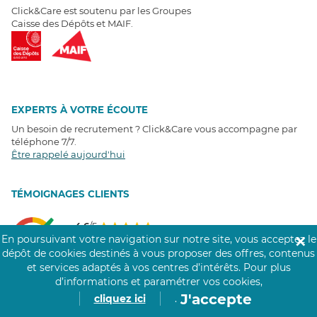
Click&Care est soutenu par les Groupes
Caisse des Dépôts et MAIF.
EXPERTS À VOTRE ÉCOUTE
Un besoin de recrutement ? Click&Care vous accompagne par
téléphone 7/7
.
Être rappelé aujourd'hui
T
É
MOIGNAGES CLIENTS
4,6
/5
Avis clients
récoltés sur
En poursuivant votre navigation sur notre site, vous acceptez le
✕
Google
dépôt de cookies destinés à vous proposer des offres, contenus
et services adaptés à vos centres d’intérêts.
Pour plus
d’informations et paramétrer vos cookies,
J'accepte
cliquez ici
.
COMMUNAUTÉ CLICK&CARE