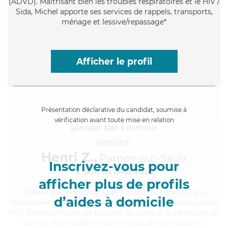
(ADVD). Maitrisant bien les troubles respiratoires et le HIV /
Sida, Michel apporte ses services de rappels, transports,
ménage et lessive/repassage*
Afficher le profil
Présentation déclarative du candidat, soumise à
vérification avant toute mise en relation
SPORTIF
Henri Z.,
Pargny-sur-Saulx
Inscrivez-vous pour
à 5km de chez Vous
afficher plus de profils
Chaleureux
, infatiguable et minutieux, Henri a 6 ans
d’aides à domicile
d'expérience et possède un diplôme d'Etat d'aide-soignant
(AS). Maitrisant bien les troubles du sang et la rémission de
cancer, Henri apporte ses services de lever/coucher,