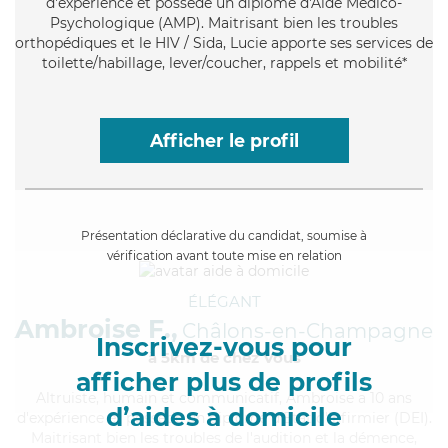
d'expérience et possède un diplôme d'Aide Médico-
Psychologique (AMP). Maitrisant bien les troubles
orthopédiques et le HIV / Sida, Lucie apporte ses services de
toilette/habillage, lever/coucher, rappels et mobilité*
Afficher le profil
Présentation déclarative du candidat, soumise à
vérification avant toute mise en relation
ÉLÉGANT
Ambroise F.,
Châlons-en-Champagne
Inscrivez-vous pour
à 5km de chez Vous
afficher plus de profils
Altruiste
, humain et communicatif, Ambroise a 10 ans
d’aides à domicile
d'expérience et possède un diplôme d'Etat d'infirmier (DEI).
Maitrisant bien les troubles de l'audition et la démence,