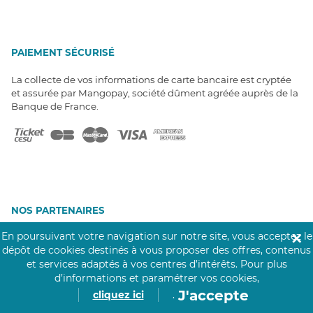
PAIEMENT SÉCURISÉ
La collecte de vos informations de carte bancaire est cryptée
et assurée par Mangopay, société dûment agréée auprès de la
Banque de France.
NOS PARTENAIRES
Click&Care est soutenu par les Groupes
En poursuivant votre navigation sur notre site, vous acceptez le
✕
Caisse des Dépôts et MAIF.
dépôt de cookies destinés à vous proposer des offres, contenus
et services adaptés à vos centres d’intérêts.
Pour plus
d’informations et paramétrer vos cookies,
J'accepte
cliquez ici
.