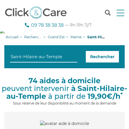
T
o
g
09 78 38 38 38
— 9h-19h 7j/7
g
l
Accueil
Recherche aide à domicile
Grand Est
Marne
Saint-Hilaire-au-Temple
e
n
a
Rechercher
v
i
g
a
74 aides à domicile
t
peuvent intervenir
à Saint-Hilaire-
i
o
*
au-Temple
à partir de
19,90€/h
n
Sous réserve de leur disponibilité au moment de la demande