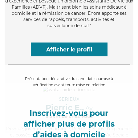
d'expérience et possède un diplôme d'Assistante De Vie aux
Familles (ADVF). Maitrisant bien les soins médicaux à
domicile et la rémission de cancer, Enora apporte ses
services de rappels, transports, activités et
surveillance de nuit*
Afficher le profil
Présentation déclarative du candidat, soumise à
vérification avant toute mise en relation
SÉRIEUX
Pierric E.,
Ay
Inscrivez-vous pour
à 5km de chez Vous
afficher plus de profils
Dévoué
, joyeux et dynamique, Pierric a 14 ans d'expérience
d’aides à domicile
et possède un diplôme d'État d'Auxiliaire de Vie Sociale