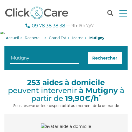
T
o
g
09 78 38 38 38
— 9h-19h 7j/7
g
l
Accueil
Recherche aide à domicile
Grand Est
Marne
Mutigny
e
n
a
Rechercher
v
i
g
a
253 aides à domicile
t
peuvent intervenir
à Mutigny
à
i
o
*
partir de
19,90€/h
n
Sous réserve de leur disponibilité au moment de la demande