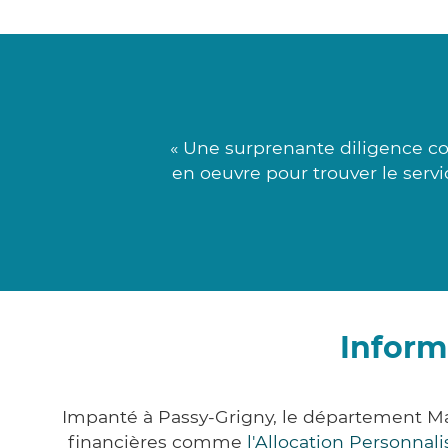
« Une surprenante diligence co
en oeuvre pour trouver le servi
Inform
Impanté à Passy-Grigny, le département M
financières comme
l'Allocation Personna