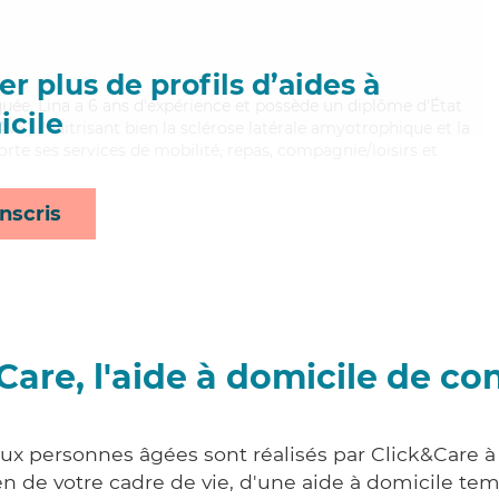
r plus de profils d’aides à
quée, Lina a 6 ans d'expérience et possède un diplôme d'État
cile
EAVS). Maitrisant bien la sclérose latérale amyotrophique et la
rte ses services de mobilité, repas, compagnie/loisirs et
nscris
Care, l'aide à domicile de co
aux personnes âgées sont réalisés par Click&Care à
 de votre cadre de vie, d'une aide à domicile tem