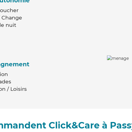
'autonomie
Coucher
 / Change
e nuit
agnement
ion
ades
n / Loisirs
ommandent Click&Care à Pass