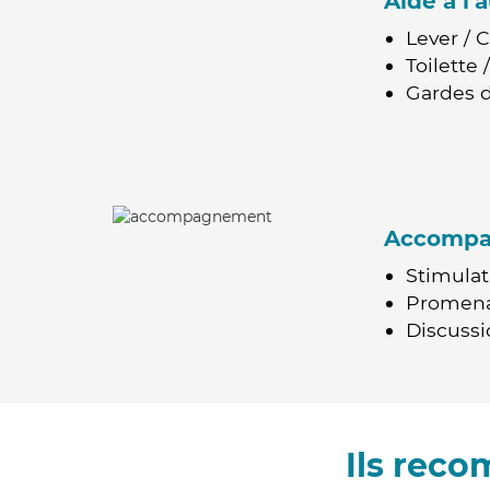
Aide à l
Lever / 
Toilette
Gardes d
Accomp
Stimulat
Promen
Discussio
Ils rec