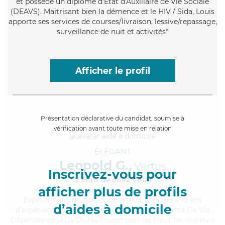
et possède un diplôme d'État d'Auxiliaire de Vie Sociale
(DEAVS). Maitrisant bien la démence et le HIV / Sida, Louis
apporte ses services de courses/livraison, lessive/repassage,
surveillance de nuit et activités*
Afficher le profil
Présentation déclarative du candidat, soumise à
vérification avant toute mise en relation
ÉLÉGANT
Leopold G.,
Vertus
Inscrivez-vous pour
à 5km de chez Vous
afficher plus de profils
Expérimenté
, dévoué et généreux, Leopold a 10 ans
d’aides à domicile
d'expérience et possède un diplôme d'Assistante De Vie
Dépendance (ADVD). Maitrisant bien les troubles moteurs