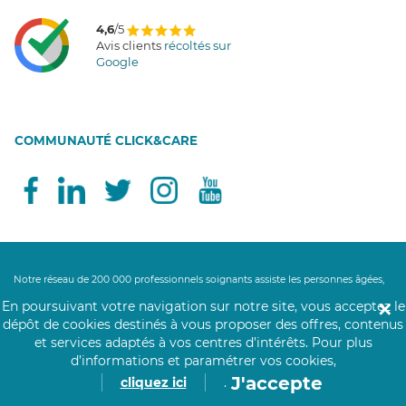
4,6
/5
Avis clients
récoltés sur
Google
COMMUNAUTÉ CLICK&CARE
Notre réseau de 200 000 professionnels soignants assiste les personnes âgées,
personnes handicapées, personnes dépendantes et les personnes à mobilité
En poursuivant votre navigation sur notre site, vous acceptez le
✕
réduite au domicile des personnes ou en structure. Nos aides à domicile, aides-
dépôt de cookies destinés à vous proposer des offres, contenus
soignantes et auxiliaires de vie accompagnent leurs bénéficiaires partout en
et services adaptés à vos centres d’intérêts.
Pour plus
France pour les gestes et actes essentiels de la vie quotidienne. Un besoin de
d’informations et paramétrer vos cookies,
maintien à domicile ? Nos auxiliaires de vie proposent leurs services d'aide à la
J'accepte
cliquez ici
.
personne : maintien du lien social, aide au lever, aide au coucher, aide