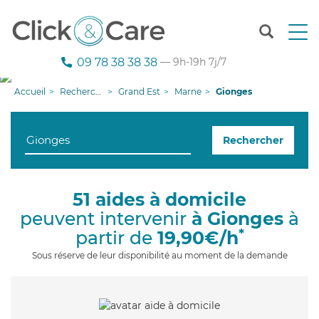
T
o
g
09 78 38 38 38
— 9h-19h 7j/7
g
l
Accueil
Recherche aide à domicile
Grand Est
Marne
Gionges
e
n
a
Rechercher
v
i
g
a
51 aides à domicile
t
peuvent intervenir
à Gionges
à
i
o
*
partir de
19,90€/h
n
Sous réserve de leur disponibilité au moment de la demande