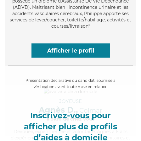
possède un diplôme d'Assistante De Vie Dépendance
(ADVD). Maitrisant bien l'incontinence urinaire et les
accidents vasculaires cérébraux, Philippe apporte ses
services de lever/coucher, toilette/habillage, activités et
courses/livraison*
Afficher le profil
Présentation déclarative du candidat, soumise à
vérification avant toute mise en relation
JOYEUSE
Agnès D.,
Colmar
Inscrivez-vous pour
à 5km de chez Vous
afficher plus de profils
Dévouée
, expérimentée et volontaire, Agnès a 6 ans
d’aides à domicile
d'expérience et possède un BEP Carrières Sanitaires et