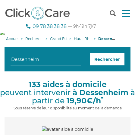
T
o
g
09 78 38 38 38
— 9h-19h 7j/7
g
l
Accueil
Recherche aide à domicile
Grand Est
Haut-Rhin
Dessenheim
e
n
a
Rechercher
v
i
g
a
133 aides à domicile
t
peuvent intervenir
à Dessenheim
à
i
o
*
partir de
19,90€/h
n
Sous réserve de leur disponibilité au moment de la demande