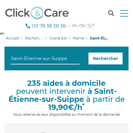
T
o
g
09 78 38 38 38
— 9h-19h 7j/7
g
l
Accueil
Recherche aide à domicile
Grand Est
Marne
Saint-Étienne-sur-Suippe
e
n
a
Rechercher
v
i
g
a
235 aides à domicile
t
peuvent intervenir
à Saint-
i
o
Étienne-sur-Suippe
à partir de
n
*
19,90€/h
Sous réserve de leur disponibilité au moment de la demande