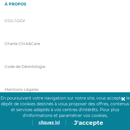
À PROPOS
CGU / GGV
Charte Click&Care
Code de Déontologie
Mentions Légales
En poursuivant votre navigation sur notre site, vous acceptez le
✕
dépôt de cookies destinés à vous proposer des offres, contenus
et services adaptés à vos centres d’intérêts.
Pour plus
Prérequis Click&Care
d’informations et paramétrer vos cookies,
J'accepte
cliquez ici
.