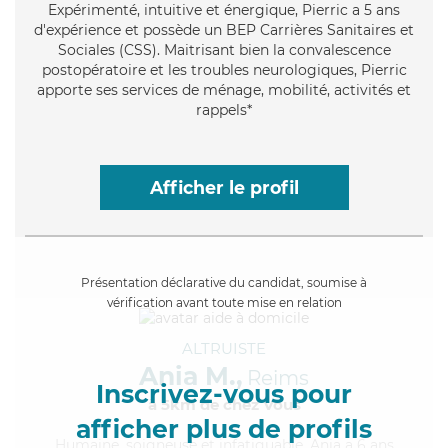
Expérimenté
, intuitive et énergique, Pierric a 5 ans
d'expérience et possède un BEP Carrières Sanitaires et
Sociales (CSS). Maitrisant bien la convalescence
postopératoire et les troubles neurologiques, Pierric
apporte ses services de ménage, mobilité, activités et
rappels*
Afficher le profil
Présentation déclarative du candidat, soumise à
vérification avant toute mise en relation
ALTRUISTE
Ania M.,
Reims
Inscrivez-vous pour
à 5km de chez Vous
afficher plus de profils
Humaine
, soigneuse et infatiguable, Ania a 6 ans