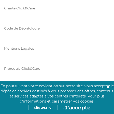
Charte Click&Care
Code de Déontologie
Mentions Légales
Prérequis Click&Care
En poursuivant votre navigation sur notre site, vous acceptez le
✕
Protection des Données
dépôt de cookies destinés à vous proposer des offres, contenus
et services adaptés à vos centres d’intérêts.
Pour plus
d’informations et paramétrer vos cookies,
J'accepte
cliquez ici
.
Vie Privée