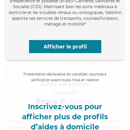
d'expérience et possède un BEP Carrières Sanitaires et
Sociales (CSS). Maitrisant bien les soins médicaux à
domicile et les troubles rénaux ou urologiques, Valentin
apporte ses services de transports, courses/livraison,
ménage et mobilité*
Afficher le profil
Présentation déclarative du candidat, soumise à
vérification avant toute mise en relation
ALTRUISTE
Enora P.,
Épernay
Inscrivez-vous pour
à 5km de chez Vous
afficher plus de profils
Dynamique
, humaine et enthousiaste, Enora a 6 ans
d’aides à domicile
d'expérience et possède un diplôme d'Etat d'aide-soignant