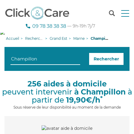
T
o
g
09 78 38 38 38
— 9h-19h 7j/7
g
l
Accueil
Recherche aide à domicile
Grand Est
Marne
Champillon
e
n
a
Rechercher
v
i
g
a
256 aides à domicile
t
peuvent intervenir
à Champillon
à
i
o
*
partir de
19,90€/h
n
Sous réserve de leur disponibilité au moment de la demande