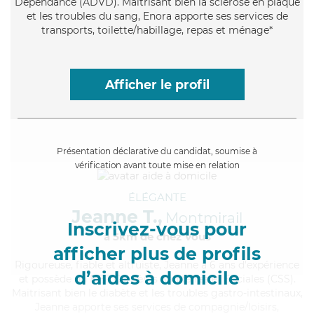
Dépendance (ADVD). Maitrisant bien la sclérose en plaque
et les troubles du sang, Enora apporte ses services de
transports, toilette/habillage, repas et ménage*
Afficher le profil
Présentation déclarative du candidat, soumise à
vérification avant toute mise en relation
ÉLÉGANTE
Jeanne T.,
Montmirail
Inscrivez-vous pour
à 5km de chez Vous
afficher plus de profils
Rigoureuse
, fiable et altruiste, Jeanne a 6 ans d'expérience
d’aides à domicile
et possède un BEP Carrières Sanitaires et Sociales (CSS).
Maitrisant bien le diabète et les troubles gastro-intestinaux,
Jeanne apporte ses services de compagnie/loisirs,