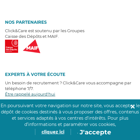
NOS PARTENAIRES
Click&Care est soutenu par les Groupes
Caisse des Dépôts et MAIF.
EXPERTS À VOTRE ÉCOUTE
Un besoin de recrutement ? Click&Care vous accompagne par
téléphone 7/7
.
Être rappelé aujourd'hui
En poursuivant votre navigation sur notre site, vous acceptez le
✕
T
É
MOIGNAGES CLIENTS
dépôt de cookies destinés à vous proposer des offres, contenus
et services adaptés à vos centres d’intérêts.
Pour plus
d’informations et paramétrer vos cookies,
4,6
/5
J'accepte
Avis clients
récoltés sur
cliquez ici
.
Google