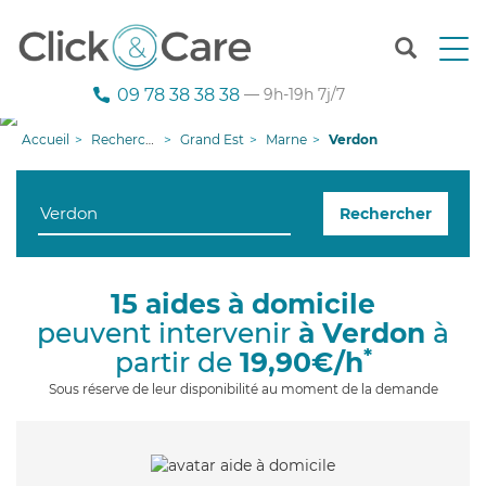
T
o
g
09 78 38 38 38
— 9h-19h 7j/7
g
l
Accueil
Recherche aide à domicile
Grand Est
Marne
Verdon
e
n
a
Rechercher
v
i
g
a
15 aides à domicile
t
peuvent intervenir
à Verdon
à
i
o
*
partir de
19,90€/h
n
Sous réserve de leur disponibilité au moment de la demande