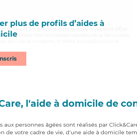
r plus de profils d’aides à
xible, Sofia a 23 ans d'expérience et possède un diplôme d'État
cile
AVS). Maitrisant bien les troubles respiratoires et les troubles
es services de transports, mobilité, courses/livraison et
nscris
Care, l'aide à domicile de co
es aux personnes âgées sont réalisés par Click&Care
 de votre cadre de vie, d'une aide à domicile tem