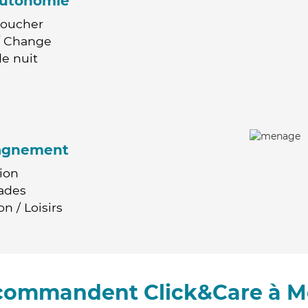
'autonomie
Coucher
 / Change
e nuit
agnement
ion
ades
n / Loisirs
ecommandent Click&Care à M