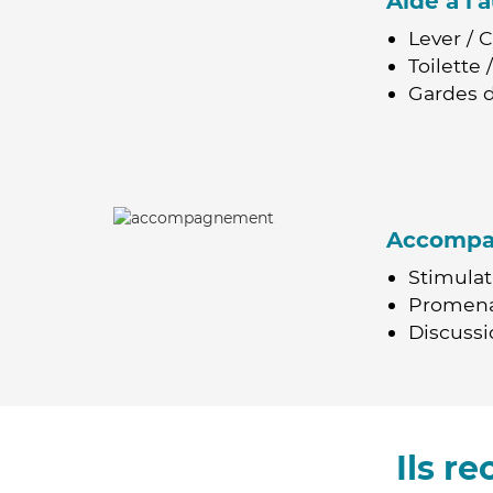
Aide à l
Lever / 
Toilette
Gardes d
Accomp
Stimulat
Promen
Discussio
Ils r