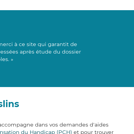
rci à ce site qui garantit de
dressées après étude du dossier
les. »
lins
us accompagne dans vos demandes d'aides
nsation du Handicap (PCH)
et pour trouver