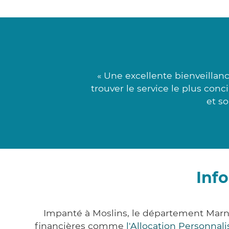
« Une excellente bienveillan
trouver le service le plus con
et so
Inf
Impanté à Moslins, le département Marn
financières comme
l'Allocation Personna