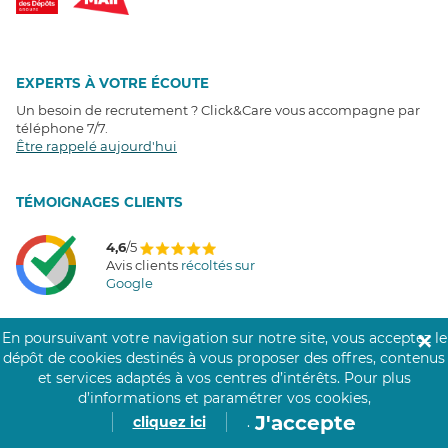
EXPERTS À VOTRE ÉCOUTE
Un besoin de recrutement ? Click&Care vous accompagne par
téléphone 7/7
.
Être rappelé aujourd'hui
T
É
MOIGNAGES CLIENTS
4,6
/5
Avis clients
récoltés sur
Google
En poursuivant votre navigation sur notre site, vous acceptez le
✕
dépôt de cookies destinés à vous proposer des offres, contenus
COMMUNAUTÉ CLICK&CARE
et services adaptés à vos centres d’intérêts.
Pour plus
d’informations et paramétrer vos cookies,
J'accepte
cliquez ici
.