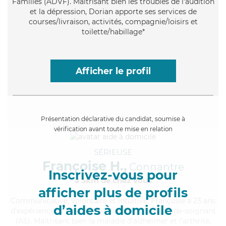
Familles (ADVF). Maitrisant bien les troubles de l'audition
et la dépression, Dorian apporte ses services de
courses/livraison, activités, compagnie/loisirs et
toilette/habillage*
Afficher le profil
Présentation déclarative du candidat, soumise à
vérification avant toute mise en relation
SÉRIEUSE
Françoise H.,
Connantre
Inscrivez-vous pour
à 5km de chez Vous
afficher plus de profils
Communicative
, volontaire et intuitive, Françoise a 23 ans
d’aides à domicile
d'expérience et possède un diplôme d'Etat d'aide-soignant
(AS). Maitrisant bien la maladie d'alzheimer et l'arthrite,