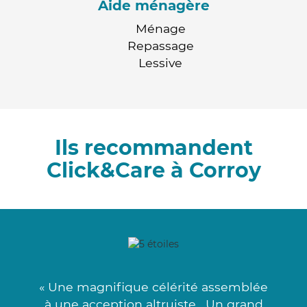
Aide ménagère
Ménage
Repassage
Lessive
Ils recommandent
Click&Care à Corroy
« Une magnifique célérité assemblée
à une acception altruiste . Un grand