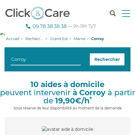
T
o
g
09 78 38 38 38
— 9h-19h 7j/7
g
l
Accueil
Recherche aide à domicile
Grand Est
Marne
Corroy
e
n
a
Rechercher
v
i
g
a
10 aides à domicile
t
peuvent intervenir
à Corroy
à partir
i
o
*
de
19,90€/h
n
Sous réserve de leur disponibilité au moment de la demande