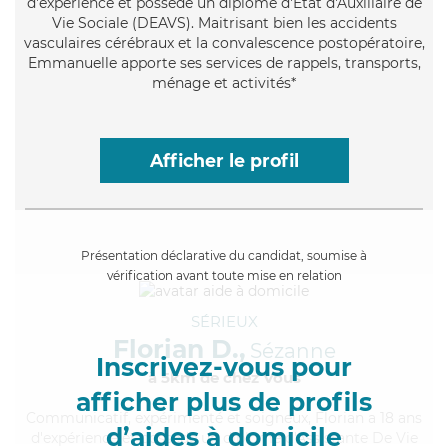
d'expérience et possède un diplôme d'État d'Auxiliaire de
Vie Sociale (DEAVS). Maitrisant bien les accidents
vasculaires cérébraux et la convalescence postopératoire,
Emmanuelle apporte ses services de rappels, transports,
ménage et activités*
Afficher le profil
Présentation déclarative du candidat, soumise à
vérification avant toute mise en relation
SÉRIEUX
Florian D.,
Sézanne
Inscrivez-vous pour
à 5km de chez Vous
afficher plus de profils
Communicatif
, expérimenté et soigneux, Florian a 18 ans
d’aides à domicile
d'expérience et possède un diplôme d'Assistante De Vie