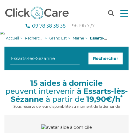
T
o
g
09 78 38 38 38
— 9h-19h 7j/7
g
l
Accueil
Recherche aide à domicile
Grand Est
Marne
Essarts-lès-Sézanne
e
n
a
Rechercher
v
i
g
a
15 aides à domicile
t
peuvent intervenir
à Essarts-lès-
i
o
*
Sézanne
à partir de
19,90€/h
n
Sous réserve de leur disponibilité au moment de la demande