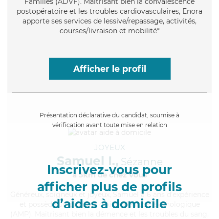
Familles (ADVF). Maitrisant bien la convalescence
postopératoire et les troubles cardiovasculaires, Enora
apporte ses services de lessive/repassage, activités,
courses/livraison et mobilité*
Afficher le profil
Présentation déclarative du candidat, soumise à
vérification avant toute mise en relation
JOYEUX
Samuel I.,
Sézanne
Inscrivez-vous pour
à 5km de chez Vous
afficher plus de profils
Généreux
, soigneux et joyeux, Samuel a 6 ans d'expérience
d’aides à domicile
et possède un diplôme d'Aide Médico-Psychologique
(AMP). Maitrisant bien la démence et les troubles du sang,