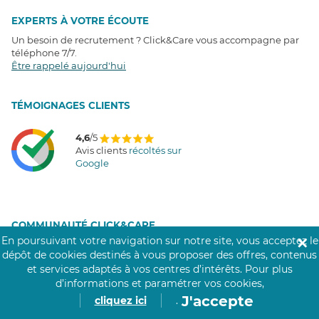
EXPERTS À VOTRE ÉCOUTE
Un besoin de recrutement ? Click&Care vous accompagne par
téléphone 7/7
.
Être rappelé aujourd'hui
T
É
MOIGNAGES CLIENTS
4,6
/5
Avis clients
récoltés sur
Google
COMMUNAUTÉ CLICK&CARE
En poursuivant votre navigation sur notre site, vous acceptez le
✕
dépôt de cookies destinés à vous proposer des offres, contenus
et services adaptés à vos centres d’intérêts.
Pour plus
d’informations et paramétrer vos cookies,
J'accepte
cliquez ici
.