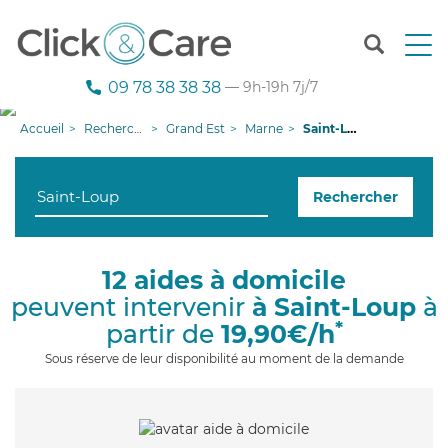
T
o
g
09 78 38 38 38
— 9h-19h 7j/7
g
l
Accueil
Recherche aide à domicile
Grand Est
Marne
Saint-Loup
e
n
a
Rechercher
v
i
g
a
12 aides à domicile
t
peuvent intervenir
à Saint-Loup
à
i
o
*
partir de
19,90€/h
n
Sous réserve de leur disponibilité au moment de la demande