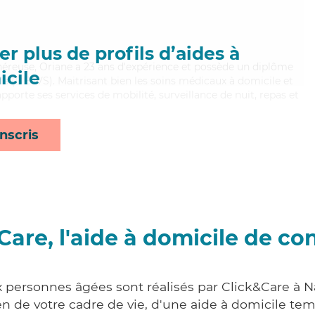
r plus de profils d’aides à
énéreuse, Oriane a 23 ans d'expérience et possède un diplôme
cile
iale (DEAVS). Maitrisant bien les soins médicaux à domicile et
pporte ses services de mobilité, surveillance de nuit, repas et
nscris
Care, l'aide à domicile de co
x personnes âgées sont réalisés par Click&Care à Na
 de votre cadre de vie, d'une aide à domicile tem