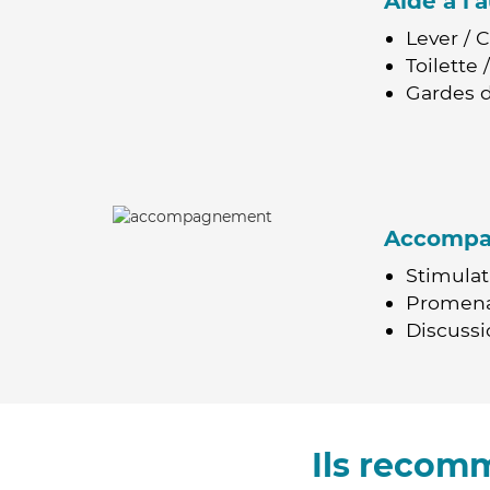
Aide à l
Lever / 
Toilette
Gardes d
Accomp
Stimulat
Promen
Discussio
Ils recom