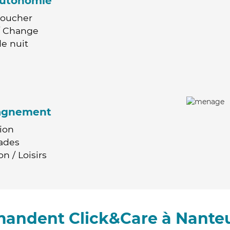
'autonomie
Coucher
 / Change
e nuit
agnement
ion
ades
n / Loisirs
mandent Click&Care à Nanteui