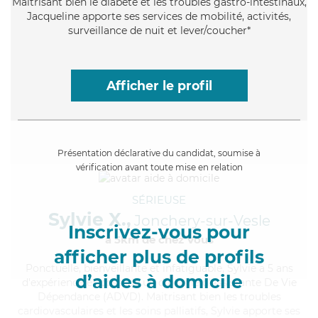
Maitrisant bien le diabète et les troubles gastro-intestinaux,
Jacqueline apporte ses services de mobilité, activités,
surveillance de nuit et lever/coucher*
Afficher le profil
Présentation déclarative du candidat, soumise à
vérification avant toute mise en relation
SÉRIEUSE
Sylvie X.,
Jonchery-sur-Vesle
Inscrivez-vous pour
à 5km de chez Vous
afficher plus de profils
Ponctuelle
, bienveillante et infatiguable, Sylvie a 5 ans
d’aides à domicile
d'expérience et possède un diplôme d'Assistante De Vie
Dépendance (ADVD). Maitrisant bien les troubles
cardiovasculaires et les soins palliatifs, Sylvie apporte ses