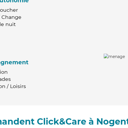
'autonomie
Coucher
 / Change
e nuit
agnement
ion
ades
n / Loisirs
mandent Click&Care à Nogent