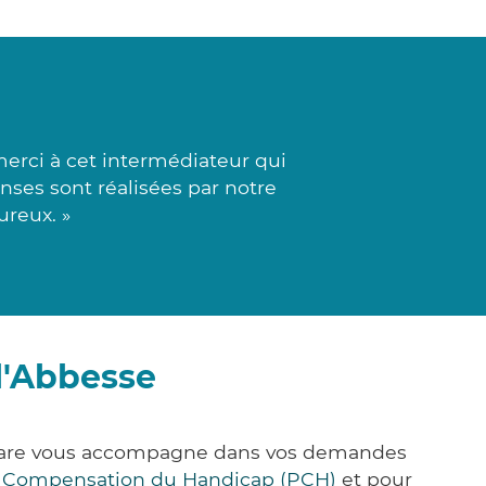
erci à cet intermédiateur qui
onses sont réalisées par notre
ureux. »
l'Abbesse
k&Care vous accompagne dans vos demandes
e Compensation du Handicap (PCH)
et pour