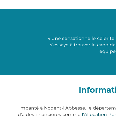
« Une sensationnelle célérit
s'essaye à trouver le candida
équipe 
Informat
Impanté à Nogent-l'Abbesse, le départem
d'aides financières comme
l'Allocation P