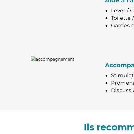
Aide à l
Lever / 
Toilette
Gardes d
Accomp
Stimulat
Promen
Discussio
Ils recom