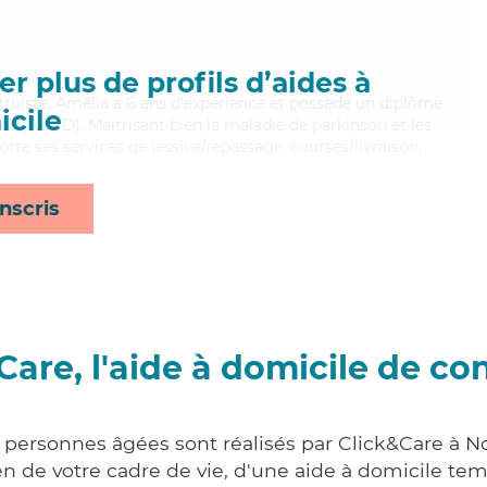
r plus de profils d’aides à
altruiste, Amélia a 6 ans d'expérience et possède un diplôme
cile
e (ADVD). Maitrisant bien la maladie de parkinson et les
te ses services de lessive/repassage, courses/livraison,
nscris
Care, l'aide à domicile de co
x personnes âgées sont réalisés par Click&Care à N
 de votre cadre de vie, d'une aide à domicile tem