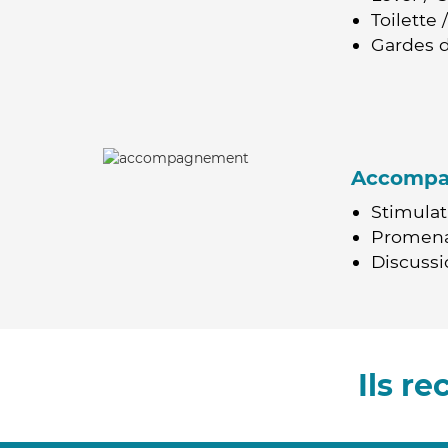
Toilette
Gardes d
Accomp
Stimulat
Promen
Discussio
Ils r