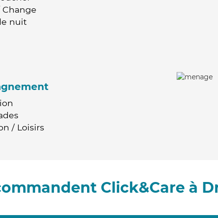
 / Change
e nuit
agnement
ion
ades
n / Loisirs
ecommandent Click&Care à Dr