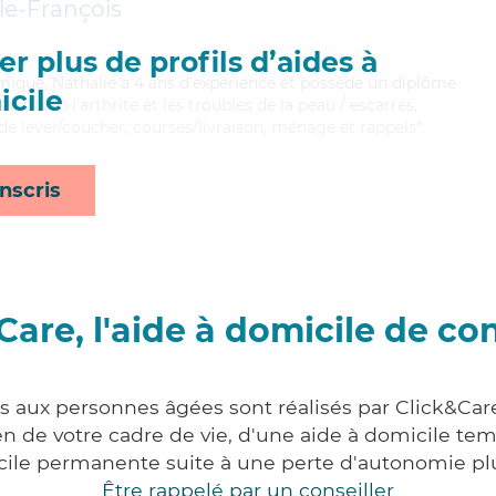
-le-François
r plus de profils d’aides à
mique, Nathalie a 4 ans d'expérience et possède un diplôme
cile
sant bien l'arthrite et les troubles de la peau / escarres,
de lever/coucher, courses/livraison, ménage et rappels*
nscris
Care, l'aide à domicile de co
s aux personnes âgées sont réalisés par Click&Care
 de votre cadre de vie, d'une aide à domicile tem
cile permanente suite à une perte d'autonomie pl
Être rappelé par un conseiller