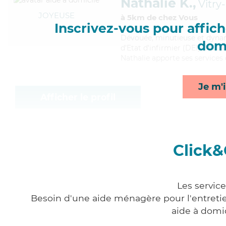
Nathalie K.,
Vitry
JOYEUSE
à 5km de chez Vous
Inscrivez-vous pour affiche
Dévouée
, minutieuse et dyna
domi
d'Etat d'infirmier (DEI). Maitri
Nathalie apporte ses services 
Je m'i
Afficher le profil
Click&
Les service
Besoin d'une aide ménagère pour l'entretien
aide à domi