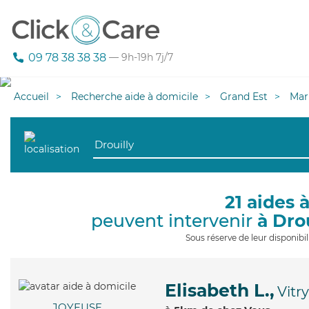
09 78 38 38 38
— 9h-19h 7j/7
Accueil
Recherche aide à domicile
Grand Est
Mar
21 aides 
peuvent intervenir
à Dro
Sous réserve de leur disponib
Elisabeth L.,
Vitr
JOYEUSE