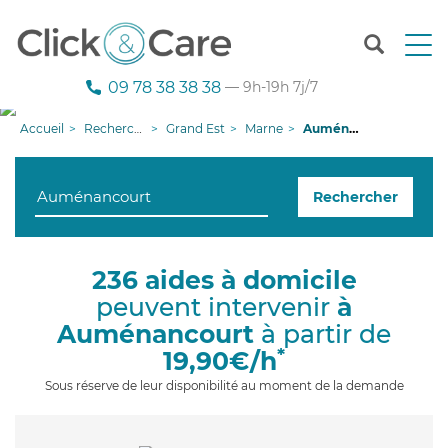
T
o
g
09 78 38 38 38
— 9h-19h 7j/7
g
l
Accueil
Recherche aide à domicile
Grand Est
Marne
Auménancourt
e
n
a
Rechercher
v
i
g
a
236 aides à domicile
t
peuvent intervenir
à
i
o
Auménancourt
à partir de
n
*
19,90€/h
Sous réserve de leur disponibilité au moment de la demande