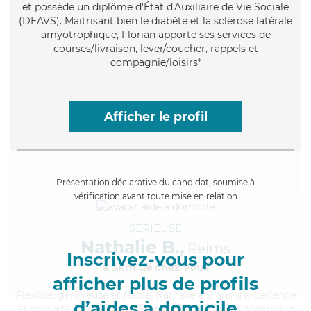
et possède un diplôme d'État d'Auxiliaire de Vie Sociale
(DEAVS). Maitrisant bien le diabète et la sclérose latérale
amyotrophique, Florian apporte ses services de
courses/livraison, lever/coucher, rappels et
compagnie/loisirs*
Afficher le profil
Présentation déclarative du candidat, soumise à
vérification avant toute mise en relation
SÉRIEUSE
Nathalie B.,
Reims
Inscrivez-vous pour
à 5km de chez Vous
afficher plus de profils
Flexible
, généreuse et fiable, Nathalie a 6 ans d'expérience
d’aides à domicile
et possède un diplôme d'Etat d'infirmier (DEI). Maitrisant