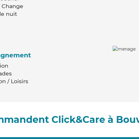
 / Change
e nuit
agnement
ion
ades
n / Loisirs
ommandent Click&Care à Bou