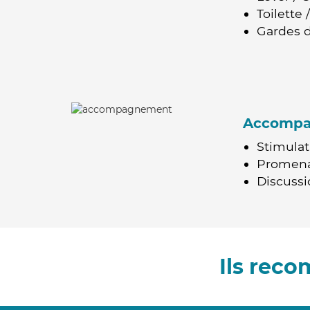
Toilette
Gardes d
Accomp
Stimulat
Promen
Discussio
Ils rec