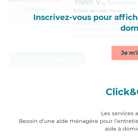
Yann V.,
Jonchery-
SÉRIEUX
à 5km de chez Vous
Inscrivez-vous pour affiche
Efficace
, flexible et fiable, 
domi
Vie Dépendance (ADVD). Maitris
apporte ses services de course
Je m'i
Afficher le profil
Click&
Les services 
Besoin d'une aide ménagère pour l'entretien
aide à domi