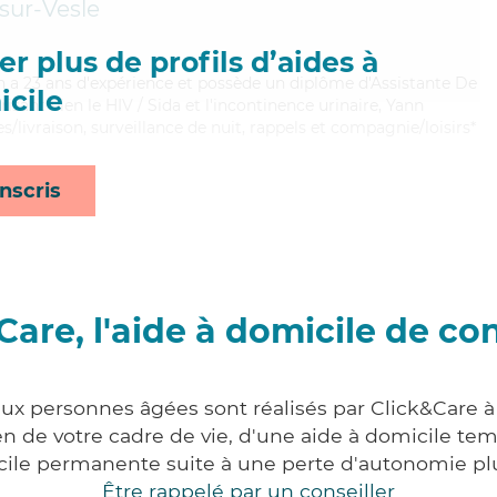
sur-Vesle
r plus de profils d’aides à
Yann a 23 ans d'expérience et possède un diplôme d'Assistante De
cile
ant bien le HIV / Sida et l'incontinence urinaire, Yann
s/livraison, surveillance de nuit, rappels et compagnie/loisirs*
nscris
Care, l'aide à domicile de co
aux personnes âgées sont réalisés par Click&Care 
 de votre cadre de vie, d'une aide à domicile tem
cile permanente suite à une perte d'autonomie pl
Être rappelé par un conseiller