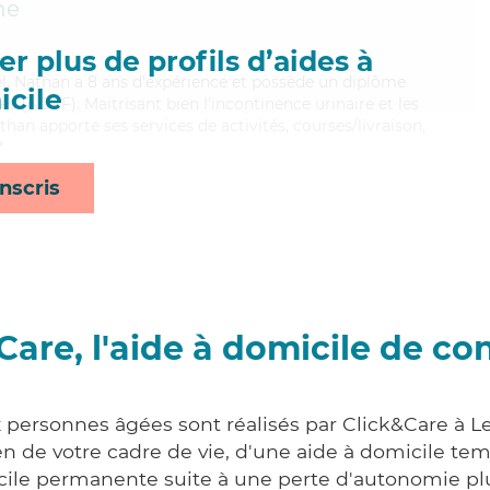
ne
r plus de profils d’aides à
el, Nathan a 8 ans d'expérience et possède un diplôme
cile
es (ADVF). Maitrisant bien l'incontinence urinaire et les
than apporte ses services de activités, courses/livraison,
*
nscris
Care, l'aide à domicile de co
x personnes âgées sont réalisés par Click&Care à Le
 de votre cadre de vie, d'une aide à domicile tem
cile permanente suite à une perte d'autonomie pl