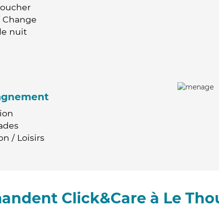
Coucher
 / Change
e nuit
agnement
ion
ades
n / Loisirs
andent Click&Care à Le Tho