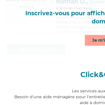
Nathan D.,
Sézan
JOYEUX
à 5km de chez Vous
Inscrivez-vous pour affiche
Flexible
, minutieux et ponctu
domi
d'Assistante De Vie aux Famill
troubles cardiovasculaires, Na
mobilité et compagnie/loisirs
Je m'i
Afficher le profil
Click&
Les services au
Besoin d'une aide ménagère pour l'entretien
aide à domi