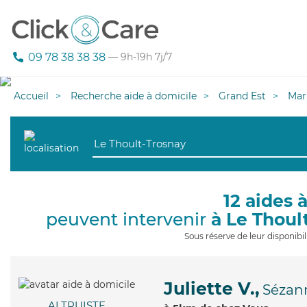
09 78 38 38 38
— 9h-19h 7j/7
Accueil
Recherche aide à domicile
Grand Est
Mar
12 aides 
peuvent intervenir
à Le Thoul
Sous réserve de leur disponib
Juliette V.,
Sézan
ALTRUISTE