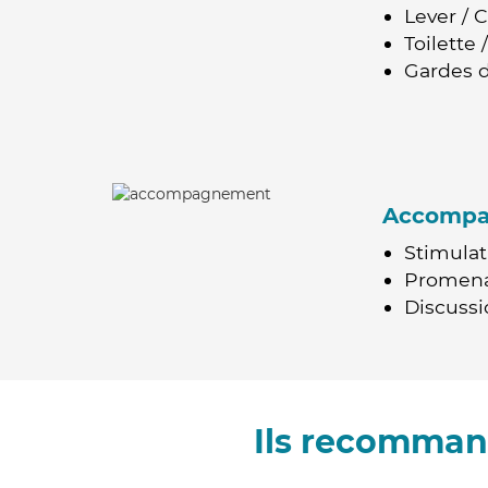
Lever / 
Toilette
Gardes d
Accomp
Stimulat
Promen
Discussio
Ils recomman