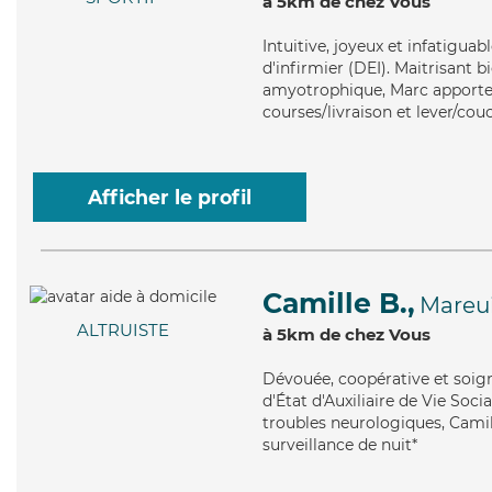
à 5km de chez Vous
Intuitive
, joyeux et infatigua
d'infirmier (DEI). Maitrisant b
amyotrophique, Marc apporte s
courses/livraison et lever/cou
Afficher le profil
Camille B.,
Mareui
ALTRUISTE
à 5km de chez Vous
Dévouée
, coopérative et soi
d'État d'Auxiliaire de Vie Soci
troubles neurologiques, Camill
surveillance de nuit*