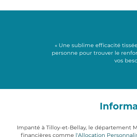
« Une sublime efficacité tissé
personne pour trouver le renfor
vos beso
Informa
Impanté à Tilloy-et-Bellay, le département
financières comme
l'Allocation Personna