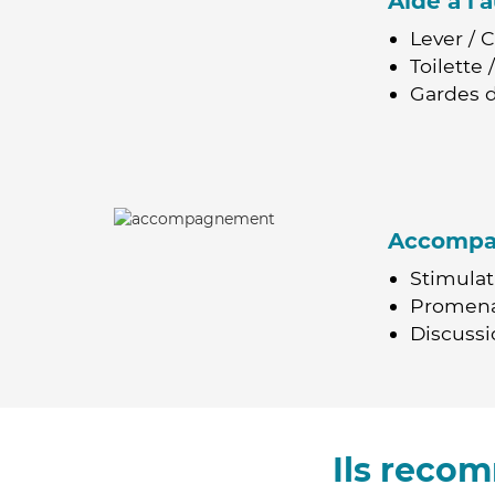
Aide à l
Lever / 
Toilette
Gardes d
Accomp
Stimulat
Promen
Discussio
Ils recom