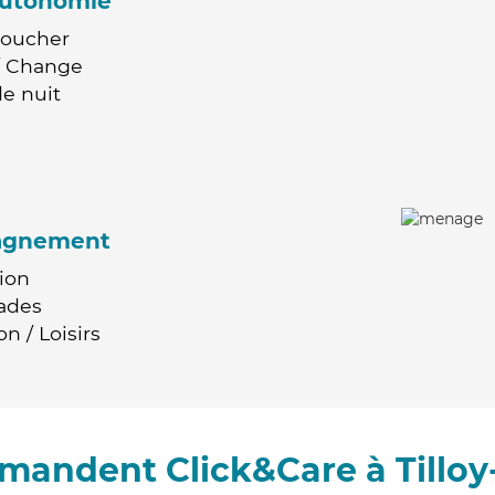
'autonomie
Coucher
 / Change
e nuit
agnement
ion
ades
n / Loisirs
mandent Click&Care à Tilloy