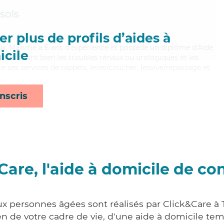
sols
r plus de profils d’aides à
eux, Maxime a 6 ans d'expérience et possède un diplôme d'Aide
cile
aitrisant bien les troubles rénaux ou urologiques et les
te ses services de rappels, lever/coucher, lessive/repassage et
nscris
Care, l'aide à domicile de co
ux personnes âgées sont réalisés par Click&Care à Ti
 de votre cadre de vie, d'une aide à domicile tem