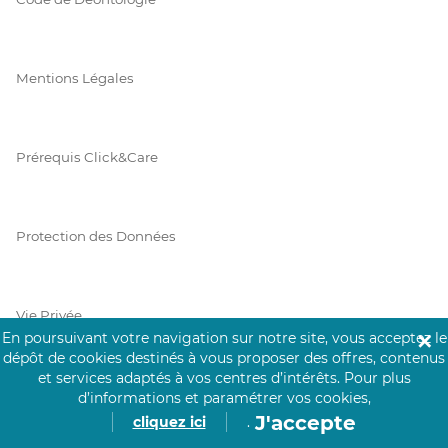
Mentions Légales
Prérequis Click&Care
Protection des Données
Vie Privée
En poursuivant votre navigation sur notre site, vous acceptez le
✕
dépôt de cookies destinés à vous proposer des offres, contenus
et services adaptés à vos centres d’intérêts.
Pour plus
d’informations et paramétrer vos cookies,
PAIEMENT SÉCURISÉ
J'accepte
cliquez ici
.
La collecte de vos informations de carte bancaire est cryptée