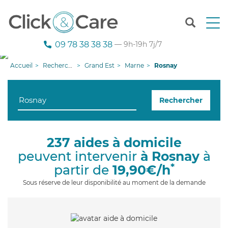
T
o
g
09 78 38 38 38
— 9h-19h 7j/7
g
l
Accueil
Recherche aide à domicile
Grand Est
Marne
Rosnay
e
n
a
Rechercher
v
i
g
a
237 aides à domicile
t
peuvent intervenir
à Rosnay
à
i
o
*
partir de
19,90€/h
n
Sous réserve de leur disponibilité au moment de la demande