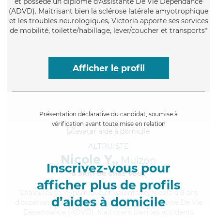
et possède un diplôme d'Assistante De Vie Dépendance
(ADVD). Maitrisant bien la sclérose latérale amyotrophique
et les troubles neurologiques, Victoria apporte ses services
de mobilité, toilette/habillage, lever/coucher et transports*
Afficher le profil
Présentation déclarative du candidat, soumise à
vérification avant toute mise en relation
ALTRUISTE
Nicole Y.,
Muizon
Inscrivez-vous pour
à 5km de chez Vous
afficher plus de profils
Chaleureuse
, dynamique et volontaire, Nicole a 8 ans
d’aides à domicile
d'expérience et possède un diplôme d'Assistante De Vie
Dépendance (ADVD). Maitrisant bien les accidents