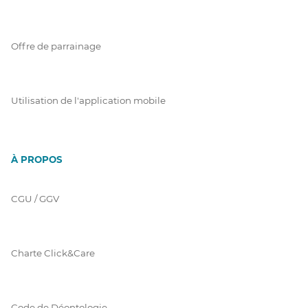
Offre de parrainage
Utilisation de l'application mobile
À PROPOS
CGU / GGV
Charte Click&Care
Code de Déontologie