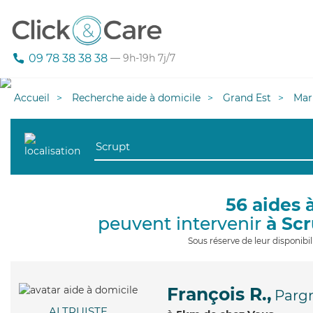
09 78 38 38 38
— 9h-19h 7j/7
Accueil
Recherche aide à domicile
Grand Est
Mar
56 aides 
peuvent intervenir
à Sc
Sous réserve de leur disponib
François R.,
Pargn
ALTRUISTE