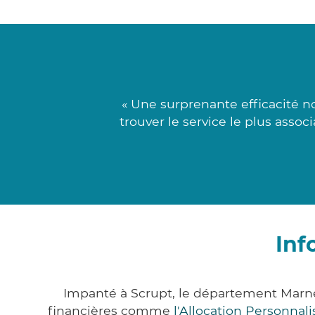
« Une surprenante efficacité n
trouver le service le plus assoc
Inf
Impanté à Scrupt, le département Marn
financières comme
l'Allocation Personna