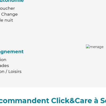
'autonomie
Coucher
 / Change
e nuit
agnement
ion
ades
n / Loisirs
recommandent Click&Care à S