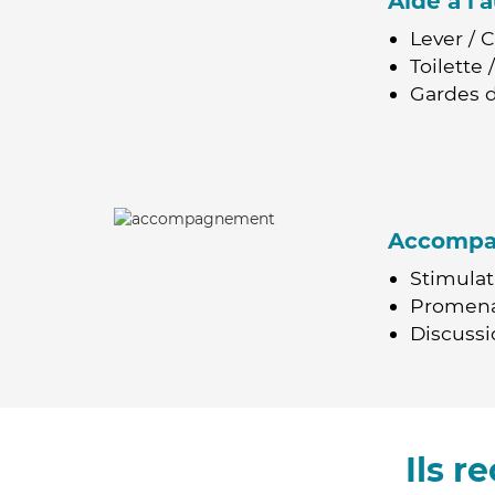
Aide à l
Lever / 
Toilette
Gardes d
Accomp
Stimulat
Promen
Discussio
Ils 