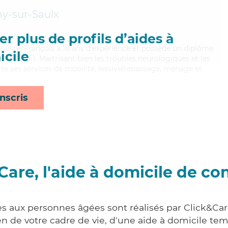
y-sur-Saulx
r plus de profils d’aides à
ltruiste, François a 18 ans d'expérience et possède un diplôme
cile
es (ADVF). Maitrisant bien les troubles neurologiques et les
orte ses services de mobilité, lessive/repassage, ménage et
nscris
Care, l'aide à domicile de co
es aux personnes âgées sont réalisés par Click&Car
 de votre cadre de vie, d'une aide à domicile tem