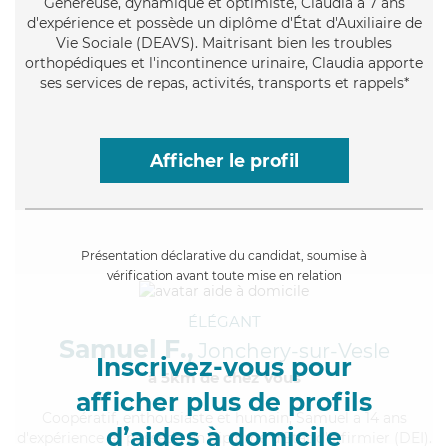
Généreuse
, dynamique et optimiste, Claudia a 7 ans
d'expérience et possède un diplôme d'État d'Auxiliaire de
Vie Sociale (DEAVS). Maitrisant bien les troubles
orthopédiques et l'incontinence urinaire, Claudia apporte
ses services de repas, activités, transports et rappels*
Afficher le profil
Présentation déclarative du candidat, soumise à
vérification avant toute mise en relation
ÉLÉGANT
Samuel F.,
Jonchery-sur-Vesle
Inscrivez-vous pour
à 5km de chez Vous
afficher plus de profils
Coopératif
, enthousiaste et humain, Samuel a 14 ans
d’aides à domicile
d'expérience et possède un diplôme d'Etat d'infirmier (DEI).