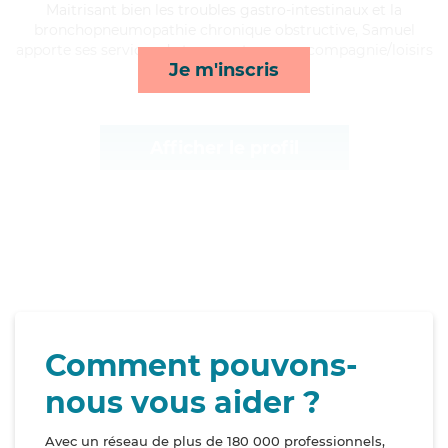
Maitrisant bien les troubles gastro-intestinaux et la
bronchopneumopathie chronique obstructive, Samuel
apporte ses services de transports, repas, compagnie/loisirs
Je m'inscris
et courses/livraison*
Afficher le profil
Comment pouvons-
nous vous aider ?
Avec un réseau de plus de 180 000 professionnels,