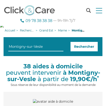
T
o
g
09 78 38 38 38
— 9h-19h 7j/7
g
l
Accueil
Recherche aide à domicile
Grand Est
Marne
Montigny-sur-Vesle
e
n
a
Rechercher
v
i
g
a
38 aides à domicile
t
peuvent intervenir
à Montigny-
i
o
*
sur-Vesle
à partir de
19,90€/h
n
Sous réserve de leur disponibilité au moment de la demande