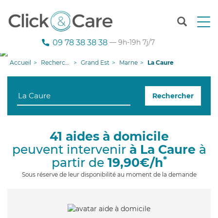
T
o
g
09 78 38 38 38
— 9h-19h 7j/7
g
l
Accueil
Recherche aide à domicile
Grand Est
Marne
La Caure
e
n
a
Rechercher
v
i
g
a
41 aides à domicile
t
peuvent intervenir
à La Caure
à
i
o
*
partir de
19,90€/h
n
Sous réserve de leur disponibilité au moment de la demande