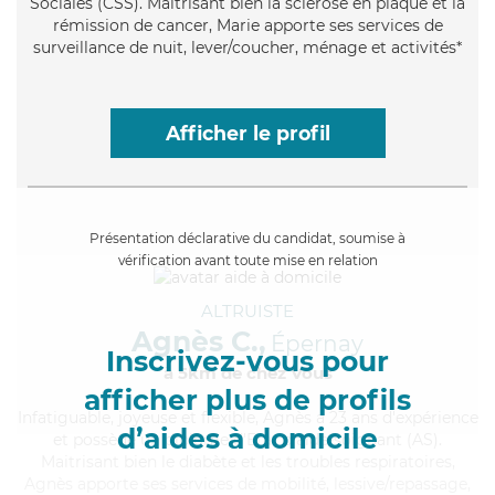
Sociales (CSS). Maitrisant bien la sclérose en plaque et la
rémission de cancer, Marie apporte ses services de
surveillance de nuit, lever/coucher, ménage et activités*
Afficher le profil
Présentation déclarative du candidat, soumise à
vérification avant toute mise en relation
ALTRUISTE
Agnès C.,
Épernay
Inscrivez-vous pour
à 5km de chez Vous
afficher plus de profils
Infatiguable
, joyeuse et flexible, Agnès a 23 ans d'expérience
d’aides à domicile
et possède un diplôme d'Etat d'aide-soignant (AS).
Maitrisant bien le diabète et les troubles respiratoires,
Agnès apporte ses services de mobilité, lessive/repassage,