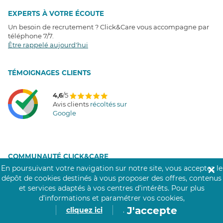
EXPERTS À VOTRE ÉCOUTE
Un besoin de recrutement ? Click&Care vous accompagne par
téléphone 7/7
.
Être rappelé aujourd'hui
T
É
MOIGNAGES CLIENTS
4,6
/5
Avis clients
récoltés sur
Google
COMMUNAUTÉ CLICK&CARE
En poursuivant votre navigation sur notre site, vous acceptez le
✕
dépôt de cookies destinés à vous proposer des offres, contenus
et services adaptés à vos centres d’intérêts.
Pour plus
d’informations et paramétrer vos cookies,
J'accepte
cliquez ici
.