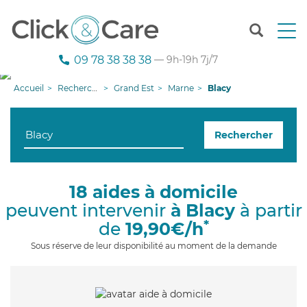
T
o
g
09 78 38 38 38
— 9h-19h 7j/7
g
l
Accueil
Recherche aide à domicile
Grand Est
Marne
Blacy
e
n
a
Rechercher
v
i
g
a
18 aides à domicile
t
peuvent intervenir
à Blacy
à partir
i
o
*
de
19,90€/h
n
Sous réserve de leur disponibilité au moment de la demande