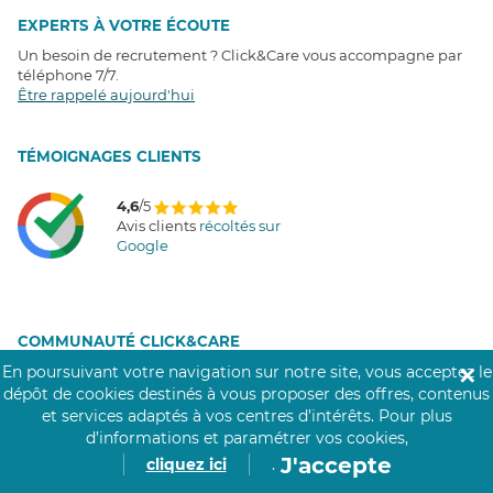
EXPERTS À VOTRE ÉCOUTE
Un besoin de recrutement ? Click&Care vous accompagne par
téléphone 7/7
.
Être rappelé aujourd'hui
T
É
MOIGNAGES CLIENTS
4,6
/5
Avis clients
récoltés sur
Google
COMMUNAUTÉ CLICK&CARE
En poursuivant votre navigation sur notre site, vous acceptez le
✕
dépôt de cookies destinés à vous proposer des offres, contenus
et services adaptés à vos centres d’intérêts.
Pour plus
d’informations et paramétrer vos cookies,
J'accepte
cliquez ici
.