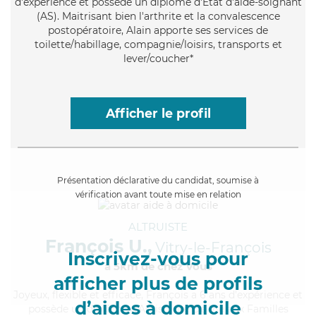
d'expérience et possède un diplôme d'Etat d'aide-soignant
(AS). Maitrisant bien l'arthrite et la convalescence
postopératoire, Alain apporte ses services de
toilette/habillage, compagnie/loisirs, transports et
lever/coucher*
Afficher le profil
Présentation déclarative du candidat, soumise à
vérification avant toute mise en relation
ALTRUISTE
François U.,
Vitry-le-François
Inscrivez-vous pour
à 5km de chez Vous
afficher plus de profils
Joyeux
, flexible et efficace, François a 6 ans d'expérience et
d’aides à domicile
possède un diplôme d'Assistante De Vie aux Familles