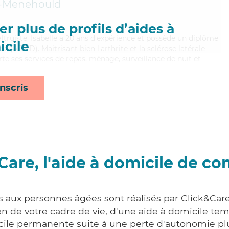
e-Menehould
r plus de profils d’aides à
altruiste, Isabelle a 20 ans d'expérience et possède un diplôme
cile
 (ADVD). Maitrisant bien l'arthrite et la sclérose latérale
te ses services de repas, ménage, surveillance de nuit et
nscris
Care, l'aide à domicile de co
s aux personnes âgées sont réalisés par Click&Car
 de votre cadre de vie, d'une aide à domicile tem
cile permanente suite à une perte d'autonomie pl