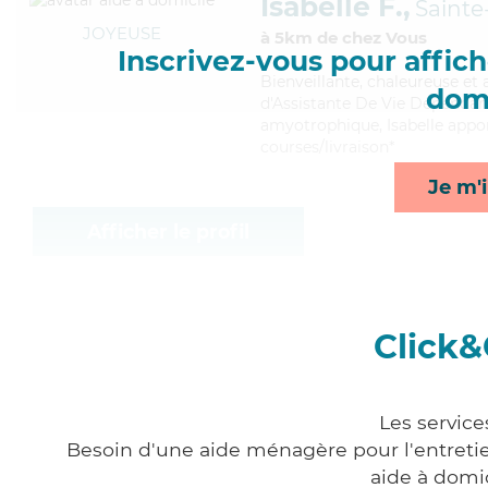
Isabelle F.,
Saint
JOYEUSE
à 5km de chez Vous
Inscrivez-vous pour affiche
Bienveillante
, chaleureuse et 
domi
d'Assistante De Vie Dépendance
amyotrophique, Isabelle appor
courses/livraison*
Je m'i
Afficher le profil
Click&
Les service
Besoin d'une aide ménagère pour l'entretien
aide à domi