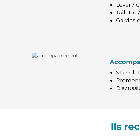
Lever / 
Toilette
Gardes d
Accomp
Stimulat
Promen
Discussio
Ils r