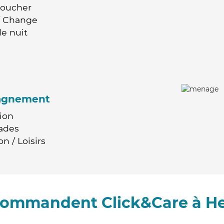
Coucher
 / Change
e nuit
agnement
ion
ades
n / Loisirs
ecommandent Click&Care à H