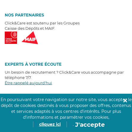
NOS PARTENAIRES
Click&Care est soutenu par les Groupes
Caisse des Dépôts et MAIF.
EXPERTS À VOTRE ÉCOUTE
Un besoin de recrutement ? Click&Care vous accompagne par
téléphone 7/7
.
Être rappelé aujourd'hui
T
É
MOIGNAGES CLIENTS
En poursuivant votre navigation sur notre site, vous acceptez le
✕
dépôt de cookies destinés à vous proposer des offres, contenus
et services adaptés à vos centres d’intérêts.
Pour plus
4,6
/5
d’informations et paramétrer vos cookies,
Avis clients
récoltés sur
Google
J'accepte
cliquez ici
.