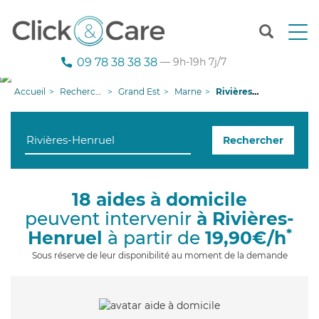
T
o
g
09 78 38 38 38
— 9h-19h 7j/7
g
l
Accueil
Recherche aide à domicile
Grand Est
Marne
Rivières-Henruel
e
n
a
Rechercher
v
i
g
a
18 aides à domicile
t
peuvent intervenir
à Rivières-
i
o
*
Henruel
à partir de
19,90€/h
n
Sous réserve de leur disponibilité au moment de la demande