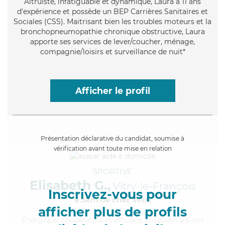
Altruiste
, infatiguable et dynamique, Laura a 11 ans
d'expérience et possède un BEP Carrières Sanitaires et
Sociales (CSS). Maitrisant bien les troubles moteurs et la
bronchopneumopathie chronique obstructive, Laura
apporte ses services de lever/coucher, ménage,
compagnie/loisirs et surveillance de nuit*
Afficher le profil
Présentation déclarative du candidat, soumise à
vérification avant toute mise en relation
SPORTIVE
Elisabeth G.,
Vitry-le-François
Inscrivez-vous pour
à 5km de chez Vous
afficher plus de profils
Énergique
, coopérative et efficace, Elisabeth a 6 ans