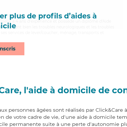
r plus de profils d’aides à
e, Joelle a 4 ans d'expérience et possède un diplôme d'Aide
cile
aitrisant bien les troubles neurologiques et les troubles
 ses services de lever/coucher, ménage, transports et
nscris
Care, l'aide à domicile de co
 aux personnes âgées sont réalisés par Click&Care 
 de votre cadre de vie, d'une aide à domicile tem
cile permanente suite à une perte d'autonomie pl