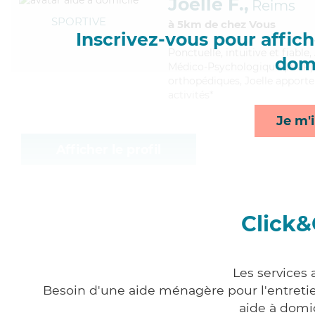
Joelle F.,
Reims
SPORTIVE
à 5km de chez Vous
Inscrivez-vous pour affiche
Ponctuelle
, intuitive et fiabl
domi
Médico-Psychologique (AMP). M
orthopédiques, Joelle apporte
activités*
Je m'i
Afficher le profil
Click&
Les services
Besoin d'une aide ménagère pour l'entretien
aide à domi