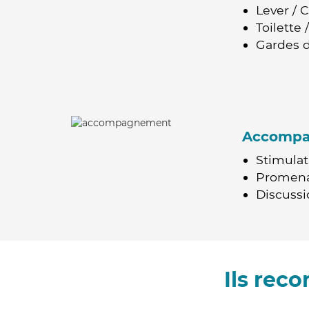
Lever / 
Toilette
Gardes d
Accomp
Stimulat
Promen
Discussio
Ils rec