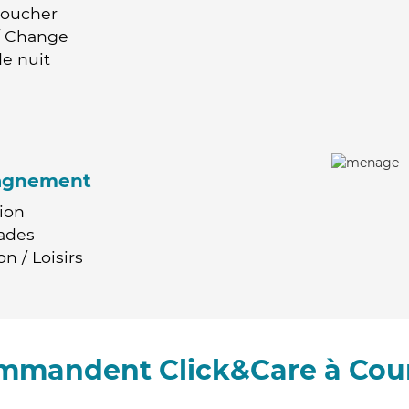
Coucher
 / Change
e nuit
agnement
ion
ades
n / Loisirs
ommandent Click&Care à Co