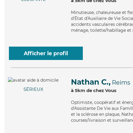
à 5km de chez Vous
Minutieuse
, chaleureuse et fl
d'État d'Auxiliaire de Vie Soci
accidents vasculaires cérébrau
ménage, toilette/habillage et 
Afficher le profil
Nathan C.,
Reims
SÉRIEUX
à 5km de chez Vous
Optimiste
, coopératif et éne
d'Assistante De Vie aux Famil
et la sclérose en plaque, Nath
courses/livraison et surveillan