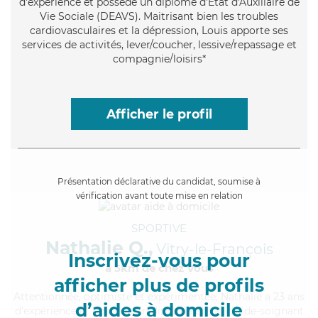
d'expérience et possède un diplôme d'État d'Auxiliaire de
Vie Sociale (DEAVS). Maitrisant bien les troubles
cardiovasculaires et la dépression, Louis apporte ses
services de activités, lever/coucher, lessive/repassage et
compagnie/loisirs*
Afficher le profil
Présentation déclarative du candidat, soumise à
vérification avant toute mise en relation
SPORTIVE
Nathalie Q.,
Vitry-le-François
Inscrivez-vous pour
à 5km de chez Vous
afficher plus de profils
Attentionnée
, optimiste et expérimentée, Nathalie a 23 ans
d’aides à domicile
d'expérience et possède un diplôme d'Etat d'aide-soignant