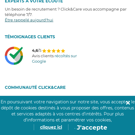
EXPERTS À VOTRE ÉCOUTE
Un besoin de recrutement ? Click&Care vous accompagne par
téléphone 7/7
.
Être rappelé aujourd'hui
T
É
MOIGNAGES CLIENTS
4,6
/5
Avis clients
récoltés sur
Google
COMMUNAUTÉ CLICK&CARE
En poursuivant votre navigation sur notre site, vous acceptez le
✕
dépôt de cookies destinés à vous proposer des offres, contenus
et services adaptés à vos centres d’intérêts.
Pour plus
d’informations et paramétrer vos cookies,
J'accepte
cliquez ici
.
Notre réseau de 200 000 professionnels soignants assiste les personnes âgées,