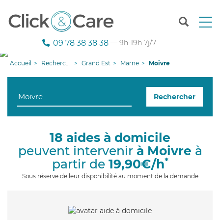
T
o
g
09 78 38 38 38
— 9h-19h 7j/7
g
l
Accueil
Recherche aide à domicile
Grand Est
Marne
Moivre
e
n
a
Rechercher
v
i
g
a
18 aides à domicile
t
peuvent intervenir
à Moivre
à
i
o
*
partir de
19,90€/h
n
Sous réserve de leur disponibilité au moment de la demande