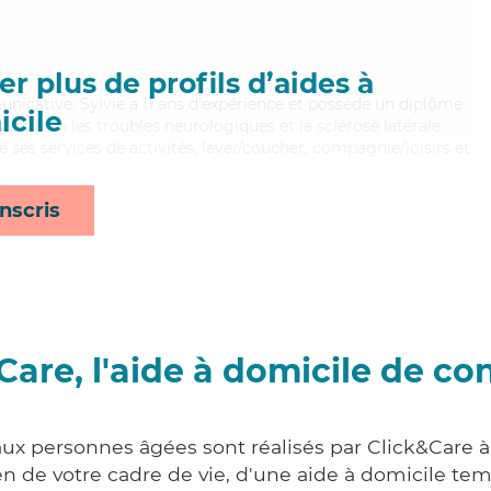
r plus de profils d’aides à
unicative, Sylvie a 11 ans d'expérience et possède un diplôme
cile
isant bien les troubles neurologiques et la sclérose latérale
ses services de activités, lever/coucher, compagnie/loisirs et
nscris
Care, l'aide à domicile de co
aux personnes âgées sont réalisés par Click&Care 
 de votre cadre de vie, d'une aide à domicile tem