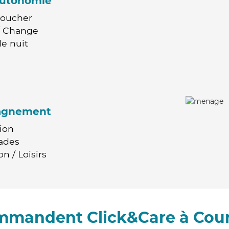
'autonomie
Coucher
 / Change
e nuit
agnement
ion
ades
n / Loisirs
ommandent Click&Care à Cou