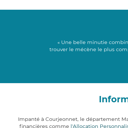
« Une belle minutie combiné
trouver le mécène le plus comp
Inform
Impanté à Courjeonnet, le département Ma
financières comme
l'Allocation Personna