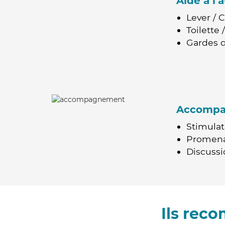
Aide à l
Lever / 
Toilette
Gardes d
Accomp
Stimulat
Promen
Discussio
Ils rec