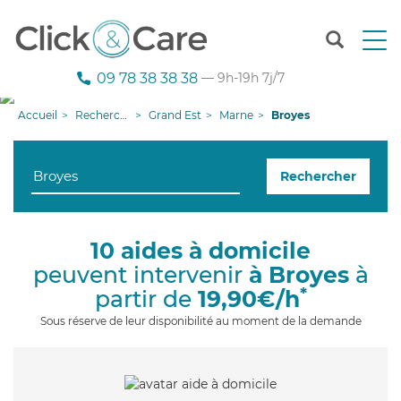
T
o
g
09 78 38 38 38
— 9h-19h 7j/7
g
l
Accueil
Recherche aide à domicile
Grand Est
Marne
Broyes
e
n
a
Rechercher
v
i
g
a
10 aides à domicile
t
peuvent intervenir
à Broyes
à
i
o
*
partir de
19,90€/h
n
Sous réserve de leur disponibilité au moment de la demande