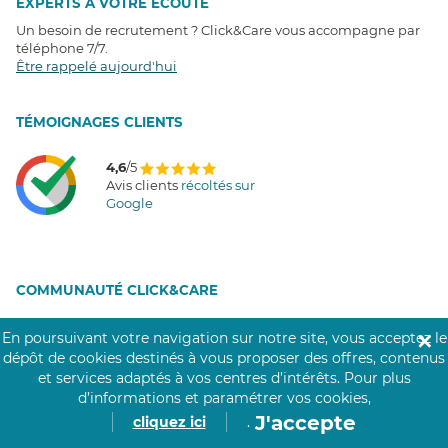
EXPERTS À VOTRE ÉCOUTE
Un besoin de recrutement ? Click&Care vous accompagne par
téléphone 7/7
.
Être rappelé aujourd'hui
T
É
MOIGNAGES CLIENTS
4,6
/5
Avis clients
récoltés sur
Google
COMMUNAUTÉ CLICK&CARE
En poursuivant votre navigation sur notre site, vous acceptez le
✕
dépôt de cookies destinés à vous proposer des offres, contenus
et services adaptés à vos centres d’intérêts.
Pour plus
d’informations et paramétrer vos cookies,
J'accepte
cliquez ici
.
Notre réseau de 200 000 professionnels soignants assiste les personnes âgées,