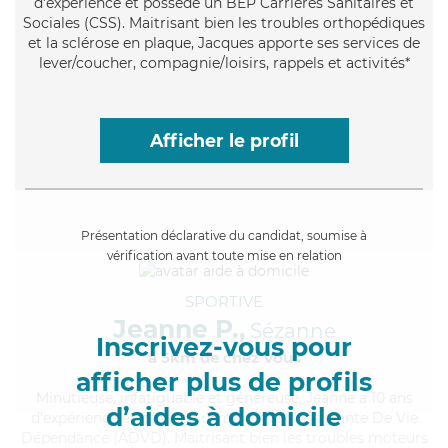
d'expérience et possède un BEP Carrières Sanitaires et
Sociales (CSS). Maitrisant bien les troubles orthopédiques
et la sclérose en plaque, Jacques apporte ses services de
lever/coucher, compagnie/loisirs, rappels et activités*
Afficher le profil
Présentation déclarative du candidat, soumise à
vérification avant toute mise en relation
SPORTIVE
Jeanne P.,
Sézanne
Inscrivez-vous pour
à 5km de chez Vous
afficher plus de profils
Minutieuse
, infatiguable et généreuse, Jeanne a 10 ans
d’aides à domicile
d'expérience et possède un diplôme d'Assistante De Vie
Dépendance (ADVD). Maitrisant bien les troubles moteurs